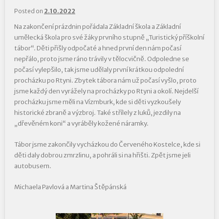
Posted on
2.10.2022
Na zakončení prázdnin pořádala Základní škola a Základní
umělecká škola pro své žáky prvního stupně „Turistický příškolní
tábor“. Děti přišly odpočaté a hned první den nám počasí
nepřálo, proto jsme ráno trávily v tělocvičně. Odpoledne se
počasí vylepšilo, tak jsme udělaly první krátkou odpolední
procházku po Rtyni. Zbytek tábora nám už počasí vyšlo, proto
jsme každý den vyrážely na procházky po Rtyni a okolí. Nejdelší
procházku jsme měli na Vízmburk, kde si děti vyzkoušely
historické zbraně a výzbroj. Také střílely z luků, jezdily na
„dřevěném koni“ a vyráběly kožené náramky.
Tábor jsme zakončily vycházkou do Červeného Kostelce, kde si
děti daly dobrou zmrzlinu, a pohráli si na hřišti. Zpět jsme jeli
autobusem.
Michaela Pavlová a Martina Štěpánská