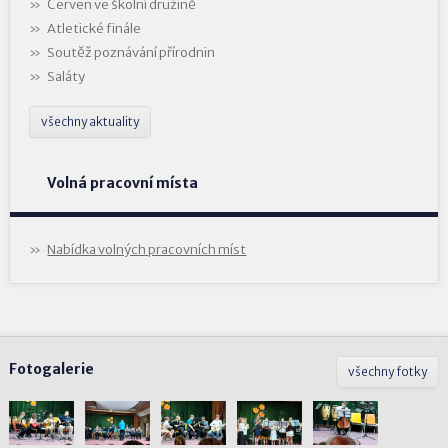
Červen ve školní družině
Atletické finále
Soutěž poznávání přírodnin
Saláty
všechny aktuality
Volná pracovní místa
Nabídka volných pracovních míst
Fotogalerie
všechny fotky