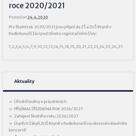
roce 2020/2021
Posted on
24.4.2020
Pro školní rok 2020/2021 jsou přijatí do ZŠ a ZUŠ Rtyně v
Podkrkonoší žáci pod těmito registračními čísly:
1,2,3,4,5,6,7,9,10,12,13,14,15,18,19,20,21,22,23,24,25,26,27.
Aktuality
Úřední hodiny o prázdninách
PŘIJÍMACÍ ŘÍZENÍ NA ROK 2026/2027
Zahájení školního roku 2026/2027
Úspěch žákyň ZUŠ Rtyně v Podkrkonoší na okresním klavírním
koncertě