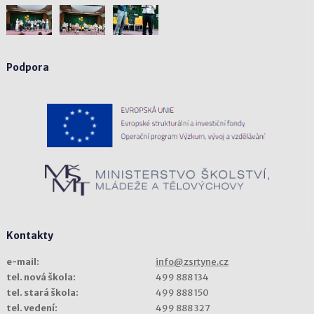
Podpora
Kontakty
e-mail:
info@zsrtyne.cz
tel. nová škola:
499 888 134
tel. stará škola:
499 888 150
tel. vedení:
499 888 327