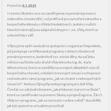
Posted on
6.1.2025
I v tomto školním roce se zaměřujeme na primární prevenci
rizikového chování dětí, což je klíčové pro vytvoření zdravého a
bezpečného klimatu v třídních kolektivech. Jedním z našich
hlavních nástrojů jsou adaptační dny pro 1. a 6. třídy, které se
uskutečnily v září.
V říjnu jsme opět navázali na spolupráci s organizací Hope4kids,
jež poskytuje certifikované programy v oblasti všeobecné
primární prevence, konkrétně tzv. etické dílny. Na začátku
měsíce navštívila naše druhé třídy lektorka Ing. Bc. Karla
Mihatschová, která se zaměřila na osvojení základních vzorců
bezpečného chování, zvládání stresových situací a schopnost
rozhodování v rámci programu „Jak se chránit v nebezpečných
situacích“. Na konci října připravila programy pro dvě třídy.
Čtvrťáci se zabývali tématem „Jak překonat starosti ve škole“,
které se zaměřovalo na prevenci šikany a projevů agrese. Žáci 5.
třídy se v programu „Jak se neztratit v online světě“ dozvěděli,
jak být opatrní ve virtuálním prostředí.