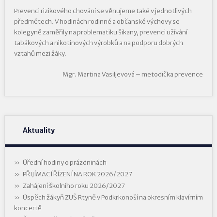
Prevenci rizikového chování se věnujeme také v jednotlivých
předmětech. V hodinách rodinné a občanské výchovy se
kolegyně zaměřily na problematiku šikany, prevenci užívání
tabákových a nikotinových výrobků a na podporu dobrých
vztahů mezi žáky.
Mgr. Martina Vasiljevová – metodička prevence
Aktuality
Úřední hodiny o prázdninách
PŘIJÍMACÍ ŘÍZENÍ NA ROK 2026/2027
Zahájení školního roku 2026/2027
Úspěch žákyň ZUŠ Rtyně v Podkrkonoší na okresním klavírním
koncertě