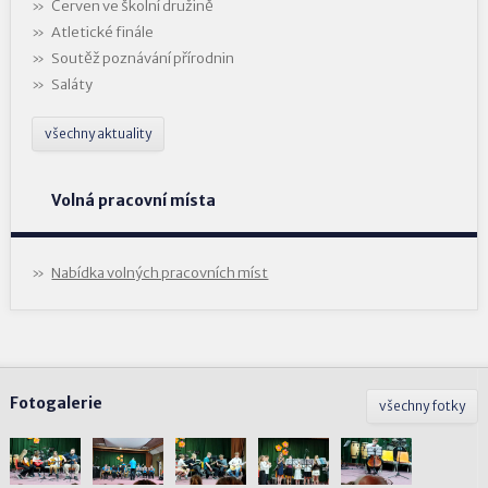
Červen ve školní družině
Atletické finále
Soutěž poznávání přírodnin
Saláty
všechny aktuality
Volná pracovní místa
Nabídka volných pracovních míst
Fotogalerie
všechny fotky