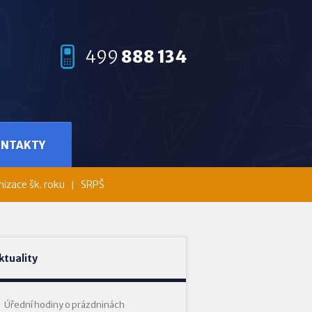
499
888 134
ONTAKTY
izace šk. roku
SRPŠ
ktuality
Úřední hodiny o prázdninách