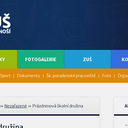
KY
FOTOGALERIE
ZUŠ
K
Sport
Dokumenty
Šk. poradenské pracoviště
Foto
Organ
»
Nezařazené
» Prázdninová školní družina
A
družina