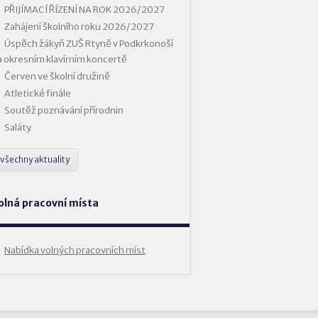
PŘIJÍMACÍ ŘÍZENÍ NA ROK 2026/2027
Zahájení školního roku 2026/2027
Úspěch žákyň ZUŠ Rtyně v Podkrkonoší
a okresním klavírním koncertě
Červen ve školní družině
Atletické finále
Soutěž poznávání přírodnin
Saláty
všechny aktuality
olná pracovní místa
Nabídka volných pracovních míst