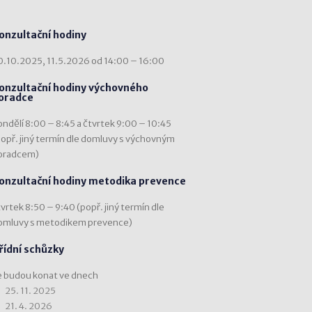
onzultační hodiny
0.10.2025, 11.5.2026 od 14:00 – 16:00
onzultační hodiny výchovného
oradce
ondělí 8:00 – 8:45 a čtvrtek 9:00 – 10:45
popř. jiný termín dle domluvy s výchovným
oradcem)
onzultační hodiny metodika prevence
vrtek 8:50 – 9:40 (popř. jiný termín dle
omluvy s metodikem prevence)
řídní schůzky
e budou konat ve dnech
25. 11. 2025
21. 4. 2026