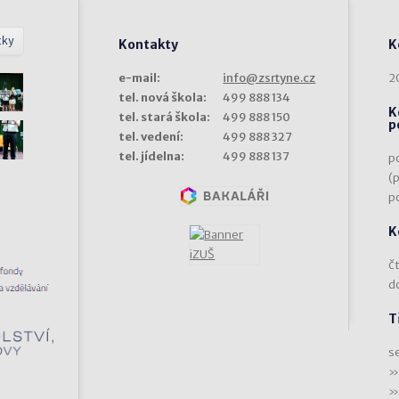
tky
Kontakty
K
e-mail:
info@zsrtyne.cz
2
tel. nová škola:
499 888 134
K
tel. stará škola:
499 888 150
p
tel. vedení:
499 888 327
tel. jídelna:
499 888 137
p
(
p
K
čt
d
T
s