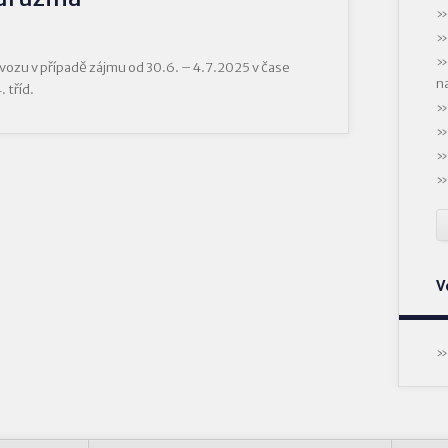
vozu v případě zájmu od 30.6. – 4.7.2025 v čase
n
 tříd.
V