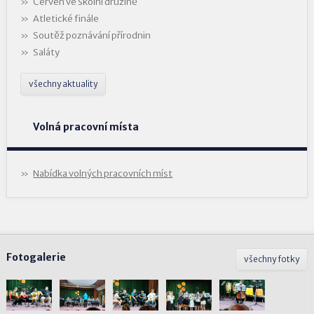
Červen ve školní družině
Atletické finále
Soutěž poznávání přírodnin
Saláty
všechny aktuality
Volná pracovní místa
Nabídka volných pracovních míst
Fotogalerie
všechny fotky