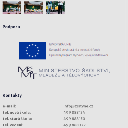
Podpora
Kontakty
e-mail:
info@zsrtyne.cz
tel. nová škola:
499 888 134
tel. stará škola:
499 888 150
tel. vedení:
499 888 327