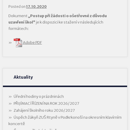
Posted on
17.10.2020
Dokument
„Postup při žádosti o ošetřovné z důvodu
uzavření škol“
je k dispozici ke stažení v následujících
formátech:
Adobe PDF
Aktuality
Úřední hodiny o prázdninách
PŘIJÍMACÍ ŘÍZENÍ NA ROK 2026/2027
Zahájení školního roku 2026/2027
Úspěch žákyň ZUŠ Rtyně v Podkrkonoší na okresním klavírním
koncertě