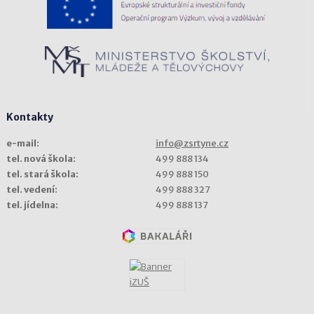
Kontakty
e-mail:
info@zsrtyne.cz
tel. nová škola:
499 888 134
tel. stará škola:
499 888 150
tel. vedení:
499 888 327
tel. jídelna:
499 888 137