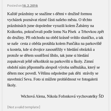
Posted on
16.2.2016
Každé prázdniny se snažíme s dětmi v družině formou
vycházek poznávat různé části našeho města. O těchto
prázdninách jsme dopoledne vyrazili kolem Žabárny na
Krákorku, pokračovali podle lomu Na Písek a Trhovkou zpět
do družiny. Při odchodu na oběd krásně svítilo sluníčko, a tak
se naše cesta z oběda protáhla kolem Pančáku na parkoviště
u kostela, kde si dvojice zasoutěžily v hledání obrázků a
protože se dětem soutěžení líbilo, tak jsme si hledání
zopakovali ještě několikrát na parkovišti u školy. Zimní
období nám připomněla alespoň výroba sněhuláka, který se
dětem moc povedl. Většinu odpoledne pak děti strávily se
stavebnicí Seva. Foto si můžete prohlédnout ve fotogalerii
školy.
Wichová Alena, Nikola Fofonková vychovatelky ŠD
[Not a valid template]