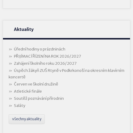
Aktuality
Úřední hodiny o prázdninách
PŘIJÍMACÍ ŘÍZENÍ NA ROK 2026/2027
Zahájení školního roku 2026/2027
Úspěch žákyň ZUŠ Rtyně v Podkrkonoší na okresním klavírním
koncertě
Červen ve školní družině
Atletické finále
Soutěž poznávání přírodnin
Saláty
všechny aktuality