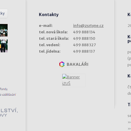
tky
Kontakty
K
e-mail:
info@zsrtyne.cz
2
tel. nová škola:
499 888 134
K
tel. stará škola:
499 888 150
p
tel. vedení:
499 888 327
tel. jídelna:
499 888 137
p
(
p
K
čt
d
T
s