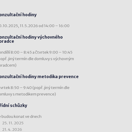
onzultační hodiny
0.10.2025, 11.5.2026 od 14:00 – 16:00
onzultační hodiny výchovného
oradce
ondělí 8:00 – 8:45 a čtvrtek 9:00 – 10:45
popř. jiný termín dle domluvy s výchovným
oradcem)
onzultační hodiny metodika prevence
vrtek 8:50 – 9:40 (popř. jiný termín dle
omluvy s metodikem prevence)
řídní schůzky
e budou konat ve dnech
25. 11. 2025
21. 4. 2026