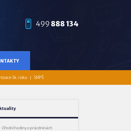
499
888 134
ONTAKTY
izace šk. roku
SRPŠ
ktuality
Úřední hodiny o prázdninách