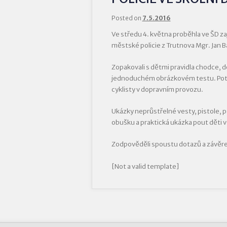
Posted on
7.5.2016
Ve středu 4. května proběhla ve ŠD za
městské policie z Trutnova Mgr. Jan Bá
Zopakovali s dětmi pravidla chodce, do
jednoduchém obrázkovém testu. Poto
cyklisty v dopravním provozu.
Ukázky neprůstřelné vesty, pistole, 
obušku a praktická ukázka pout děti ve
Zodpověděli spoustu dotazů a závěre
[Not a valid template]