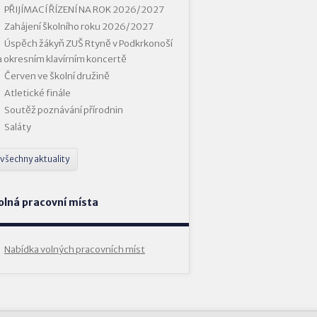
PŘIJÍMACÍ ŘÍZENÍ NA ROK 2026/2027
Zahájení školního roku 2026/2027
Úspěch žákyň ZUŠ Rtyně v Podkrkonoší
a okresním klavírním koncertě
Červen ve školní družině
Atletické finále
Soutěž poznávání přírodnin
Saláty
všechny aktuality
olná pracovní místa
Nabídka volných pracovních míst