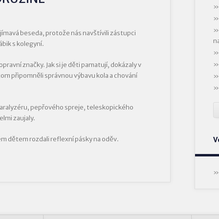
jímavá beseda, protože nás navštívili zástupci
n
bik s kolegyní.
pravní značky. Jak si je děti pamatují, dokázaly v
m připomněli správnou výbavu kola a chování
paralyzéru, pepřového spreje, teleskopického
lmi zaujaly.
m dětem rozdali reflexní pásky na oděv.
V