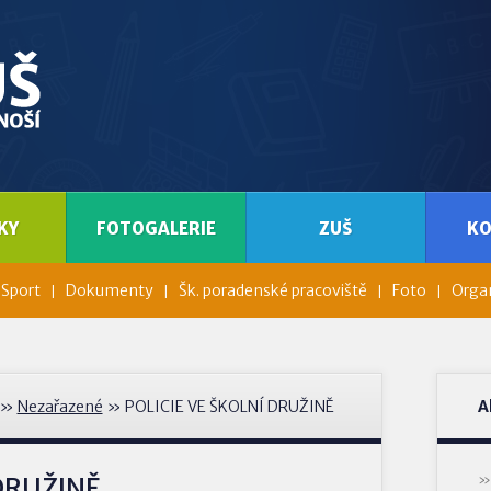
KY
FOTOGALERIE
ZUŠ
K
Sport
Dokumenty
Šk. poradenské pracoviště
Foto
Organ
»
Nezařazené
» POLICIE VE ŠKOLNÍ DRUŽINĚ
A
 DRUŽINĚ