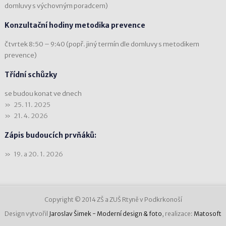
domluvy s výchovným poradcem)
Konzultační hodiny metodika prevence
čtvrtek 8:50 – 9:40 (popř. jiný termín dle domluvy s metodikem
prevence)
Třídní schůzky
se budou konat ve dnech
25. 11. 2025
21. 4. 2026
Zápis budoucích prvňáků:
19. a 20. 1. 2026
Copyright © 2014 ZŠ a ZUŠ Rtyně v Podkrkonoší
Design vytvořil
Jaroslav Šimek - Moderní design & foto
, realizace:
Matosoft