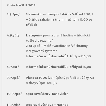
Posted on
31.8.2018
3.9./po/
Slavnostní uvítání prvňáků
na MěÚ od 8,30, 2.
– 9. třídy zahájení s třídními učiteli v
8,00 ve
třídách
4.9./út/
1. stupeň
– první a druhá hodina – třídnická
/dále dle rozvrhu/
2. stupeň
– Malé Svatoňovice /záchranný
integrovaný systém/
Informační schůzka rodičů 1. třídy
od 16,00
5.9./st/
Informační schůzka rodičů 3. třídy
od 16,00
7.9./pá/
Planeta 3000
(zeměpisný pořad) pro žáky 7. a
8. třídy v Úpici od 8,15
10.9./po/
Sportovní den v Havlovicích
11.9./út/
Dopravní výchova – Náchod