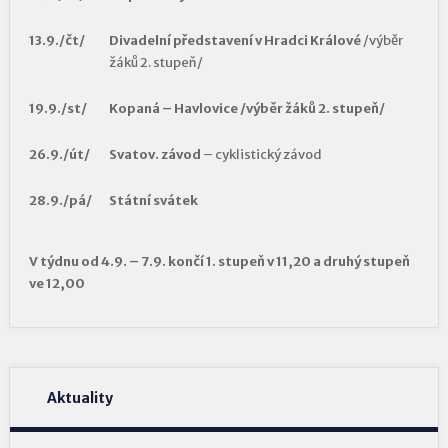
13.9./čt/
Divadelní představení v Hradci Králové
/výběr
žáků 2. stupeň/
19.9./st/
Kopaná
– Havlovice /výběr žáků 2. stupeň/
26.9./út/
Svatov. závod
– cyklistický závod
28.9./pá/
Státní svátek
V týdnu od 4.9. – 7.9. končí 1. stupeň v 11,20 a druhý stupeň
ve 12,00
Aktuality