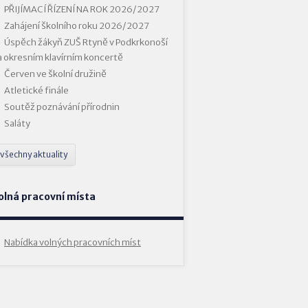
PŘIJÍMACÍ ŘÍZENÍ NA ROK 2026/2027
Zahájení školního roku 2026/2027
Úspěch žákyň ZUŠ Rtyně v Podkrkonoší
a okresním klavírním koncertě
Červen ve školní družině
Atletické finále
Soutěž poznávání přírodnin
Saláty
všechny aktuality
olná pracovní místa
Nabídka volných pracovních míst