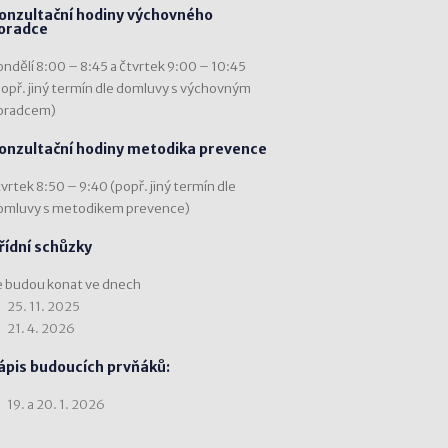
onzultační hodiny výchovného
oradce
ondělí 8:00 – 8:45 a čtvrtek 9:00 – 10:45
popř. jiný termín dle domluvy s výchovným
oradcem)
onzultační hodiny metodika prevence
vrtek 8:50 – 9:40 (popř. jiný termín dle
omluvy s metodikem prevence)
řídní schůzky
e budou konat ve dnech
25. 11. 2025
21. 4. 2026
ápis budoucích prvňáků:
19. a 20. 1. 2026