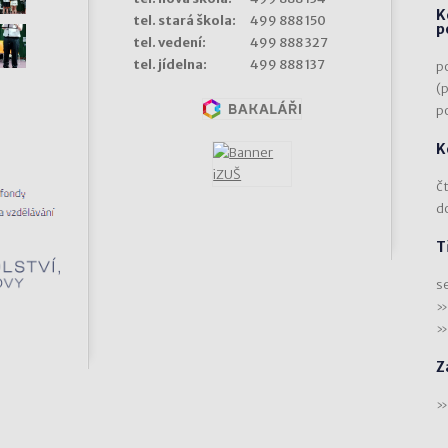
K
tel. stará škola:
499 888 150
p
tel. vedení:
499 888 327
tel. jídelna:
499 888 137
p
(
p
K
čt
d
T
s
Z