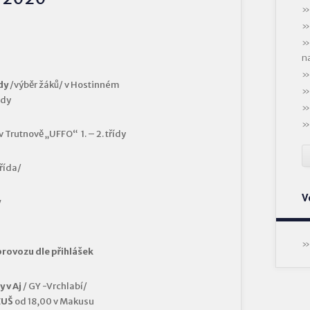
n
dy
/výběr žáků/ v Hostinném
ídy
v Trutnově „UFFO“ 1. – 2. třídy
třída/
V
y
provozu dle přihlášek
 v Aj
/ GY -Vrchlabí/
ZUŠ
od 18,00 v Makusu