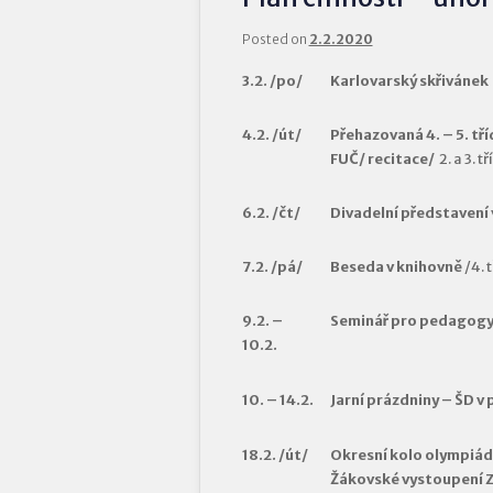
Posted on
2.2.2020
3.2. /po/
Karlovarský skřivánek
4.2. /út/
Přehazovaná 4. – 5. tří
FUČ/ recitace/
2. a 3. tř
6.2. /čt/
Divadelní představení
7.2. /pá/
Beseda v knihovně
/4. 
9.2. –
Seminář pro pedagog
10.2.
10. – 14.2.
Jarní prázdniny – ŠD v 
18.2. /út/
Okresní kolo olympiády
Žákovské vystoupení 