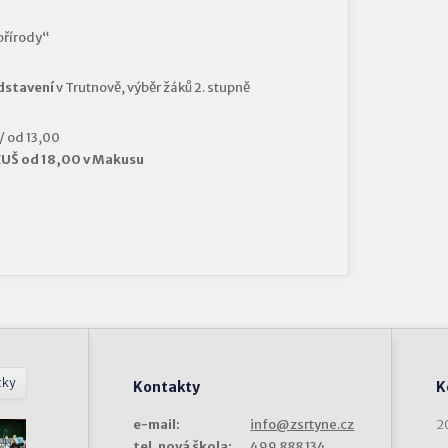
přírody“
edstavení
v Trutnově, výběr žáků 2. stupně
 od 13,00
ZUŠ od 18,00 v Makusu
tky
Kontakty
K
e-mail:
info@zsrtyne.cz
2
tel. nová škola:
499 888 134