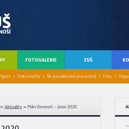
KY
FOTOGALERIE
ZUŠ
K
Sport
Dokumenty
Šk. poradenské pracoviště
Foto
Organ
»
Aktuality
» Plán činností – únor 2020
A
r 2020