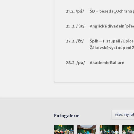
21.2. /pá/
ŠD –
beseda „Ochrana 
25.2. / út/
Anglické divadelní př
27.2. /čt/
Šplh – 1. stupeň
/Úpice/
Žákovské vystoupení 
28.2. /pá/
Akademie Ballare
všechny fo
Fotogalerie