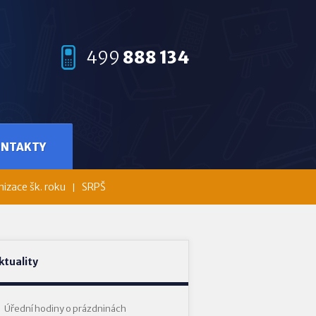
499
888 134
ONTAKTY
izace šk. roku
SRPŠ
ktuality
Úřední hodiny o prázdninách