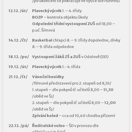
/po ukončení se pokračuje ve výuce dle rozvrhu/
12.12. /út/
Plavecký výcvik
1. – 4. třídy
BOZP
– kontrola objektu školy
Odpolední třídní vystoupení ZUŠ
od 18,00 –
p.uč. Šímová
14.12. /čt/
Basketbal
chlapci 8. – 9. třídy dopoledne, dívky
8. – 9. třída odpoledne
18.12. /po/
Vystoupení žáků ZŠ a ZUŠ
v Odolově (DD)
19.12. /út/
Plavecký výcvik
1.- 4. třída
21.12. /čt/
Vánoční besídky
/filmové představení pro 2. stupeň od 8,10/
1. stupeň – dle pokynů tř. učitelů 8,00 –
11,30
/oběd ve ŠJ/
2. stupeň – dle pokynů tř. učitelů 8,00 –
12,00
/oběd ve ŠJ/
Zpívání koled
– cca od 10,40 chodba přízemí
22.12. /pá/
Ředitelské volno
– ŠD v provozu dle