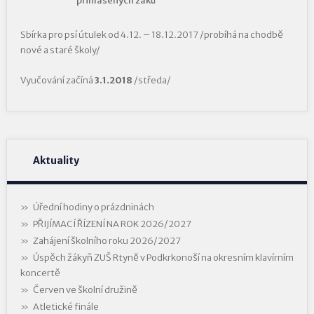
přihlášených žáků
Sbírka pro psí útulek od 4.12. – 18.12.2017 /probíhá na chodbě
nové a staré školy/
Vyučování začíná
3.1.2018
/středa/
Aktuality
Úřední hodiny o prázdninách
PŘIJÍMACÍ ŘÍZENÍ NA ROK 2026/2027
Zahájení školního roku 2026/2027
Úspěch žákyň ZUŠ Rtyně v Podkrkonoší na okresním klavírním
koncertě
Červen ve školní družině
Atletické finále