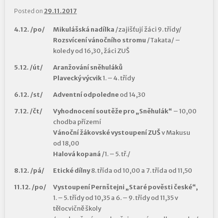
Posted on
29.11.2017
4.12. /po/
Mikulášská nadílka
/zajišťují žáci 9. třídy/
Rozsvícení vánočního stromu
/Takata/ –
koledy od 16,30, žáci ZUŠ
5.12. /út/
Aranžování sněhuláků
Plavecký výcvik
1. – 4. třídy
6.12. /st/
Adventní odpoledne
od 14,30
7.12. /čt/
Vyhodnocení soutěže pro „Sněhulák“
– 10,00
chodba přízemí
Vánoční žákovské vystoupení ZUŠ
v Makusu
od 18,00
Halová kopaná
/1. – 5. tř./
8.12. /pá/
Etické dílny
8. třída od 10,00 a 7. třída od 11,50
11.12. /po/
Vystoupení Pernštejni „Staré pověsti české“,
1. – 5. třídy od 10,35 a 6. – 9. třídy od 11,35 v
tělocvičně školy