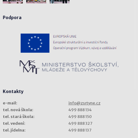
Podpora
Kontakty
e-mail:
info@zsrtyne.cz
tel. nová škola:
499 888 134
tel. stará škola:
499 888 150
tel. vedení:
499 888 327
tel. jídelna:
499 888 137