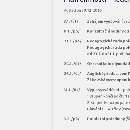
Posted on
30.12.2016
3.1. /út/
Zahájení vyučování
v r
9.1. /po/
Konzultační hodiny
od 
23.1. /po/
Pedagogická rada polo
Pedagogická rada polo
od 23.1. do 31.1.
probíhaj
24.1. /út/
Okresní kolo olympiády
26.1. /čt/
Anglické představení
P
Žákovské vystoupení 
31.1. /út/
Výpis vysvědčení
– polo
1. stupeň končí po čtvrt
2. stupeň končí po páté
Plavání
1. – 4. třídy (zá
3.2. /pá/
Pololetní prázdniny
(Š