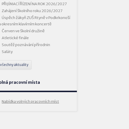
PŘIJÍMACÍ ŘÍZENÍ NA ROK 2026/2027
Zahájení školního roku 2026/2027
Úspěch žákyň ZUŠ Rtyně v Podkrkonoší
a okresním klavírním koncertě
Červen ve školní družině
Atletické finále
Soutěž poznávání přírodnin
Saláty
všechny aktuality
olná pracovní místa
Nabídka volných pracovních míst