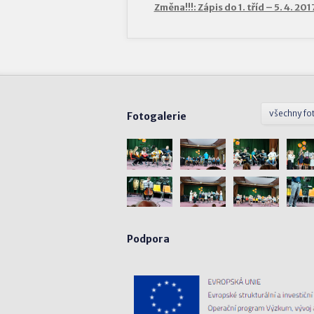
Změna!!!: Zápis do 1. tříd – 5. 4. 20
všechny fo
Fotogalerie
Podpora