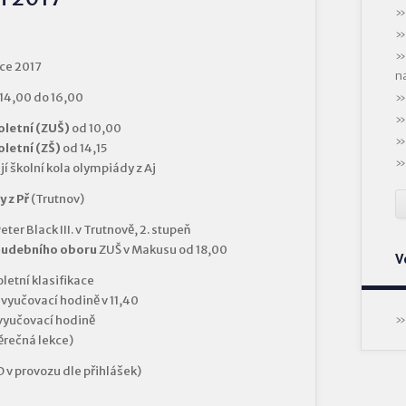
oce 2017
n
14,00 do 16,00
letní (ZUŠ)
od 10,00
letní (ZŠ)
od 14,15
í školní kola olympiády z Aj
 z Př
(Trutnov)
eter Black III. v Trutnově, 2. stupeň
hudebního oboru
ZUŠ v Makusu od 18,00
V
letní klasifikace
é vyučovací hodině v 11,40
 vyučovací hodině
věrečná lekce)
D v provozu dle přihlášek)