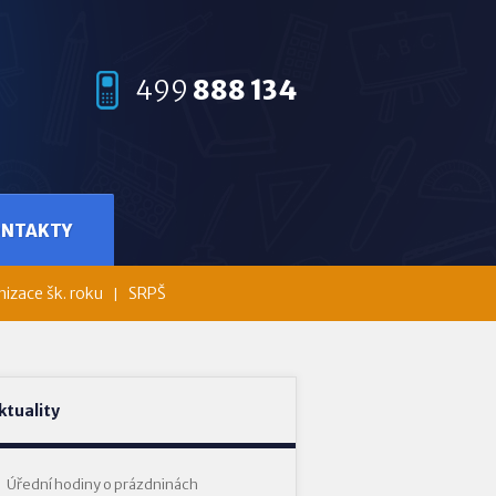
499
888 134
ONTAKTY
izace šk. roku
SRPŠ
ktuality
Úřední hodiny o prázdninách