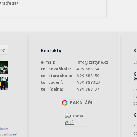
17/středa/
tky
Kontakty
K
e-mail:
info@zsrtyne.cz
2
tel. nová škola:
499 888 134
K
tel. stará škola:
499 888 150
p
tel. vedení:
499 888 327
tel. jídelna:
499 888 137
p
(
p
K
čt
d