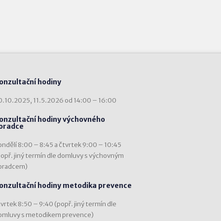
onzultační hodiny
0.10.2025, 11.5.2026 od 14:00 – 16:00
onzultační hodiny výchovného
oradce
ondělí 8:00 – 8:45 a čtvrtek 9:00 – 10:45
popř. jiný termín dle domluvy s výchovným
oradcem)
onzultační hodiny metodika prevence
vrtek 8:50 – 9:40 (popř. jiný termín dle
omluvy s metodikem prevence)