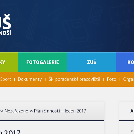
KY
FOTOGALERIE
ZUŠ
K
Sport
Dokumenty
Šk. poradenské pracoviště
Foto
Organ
»
Nezařazené
» Plán činností – leden 2017
A
n 2017