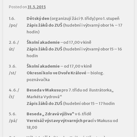
Posted on
31.5.2015
1.6.
Dětský den
(organizují žáci 9. třídy) pro 1. stupeň
/po/
Zápis žáků do ZUŠ
(hudební i výtvarný obor 14 – 17
hodin)
2. 6. /
Školní akademie
–od 17,00 v kině
út/
Zápis žáků do ZUŠ
(hudební i výtvarný obor 15 – 16
hodin
3 .6.
Školní akademie
– od 17,00 v kině
/st/
Okresní kolo ve Dvoře Králové
– biolog.
poznávačka
4. 6. /
Beseda v Makusu
pro 7. třídu od ilustrátorka„
čt/
Markéta Vydrová“
Zápis žáků do ZUŠ
(hudební obor 15 – 17 hodin
5. 6.
Beseda „ Zdravá výživa“
v 6. třídě
/pá/
Vernisáž výstavy výtvarných prací
v Makusu od
18,00