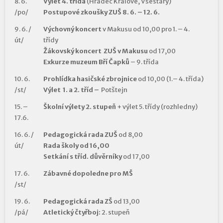
8. 6.
Výlet 4. třída
(Hradec Králové, Všestary)
/po/
Postupové zkoušky ZUŠ 8. 6. – 12. 6.
9. 6. /
Výchovný koncert
v Makusu od 10,00 pro 1. – 4.
út/
třídy
Žákovský koncert ZUŠ v Makusu
od 17,00
Exkurze muzeum Bří Čapků
– 9. třída
10. 6.
Prohlídka hasičské zbrojnice
od 10,00 (1.– 4. třída)
/st/
Výlet 1. a 2. tříd –
Potštejn
15. –
Školní výlety 2. stupeň
+ výlet 5. třídy (rozhledny)
17.6.
16. 6. /
Pedagogická rada ZUŠ
od 8,00
út/
Rada školy od 16,00
Setkání s tříd. důvěrníky
od 17,00
17. 6.
Zábavné dopoledne pro MŠ
/st/
19. 6.
Pedagogická rada ZŠ
od 13,00
/pá/
Atletický čtyřboj:
2. stupeň