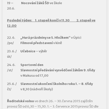
19 –
Nocování žáků ŠD
ve škole
20.6.
Poslední týden: 1. stupeň končí v 11,30 2. stupeň ve
12,00
22. 6.
„Hurá prázdniny se S. Hložkem
“ v Úpici
/po/
Filmové představení
v kině
23. 6. /
Učebnice
– výběr
út/
24. 6.
Sportovní den
/st/
Slavnostní předávání vysvědčení žákům 9. třídy
v Makusu od 17,00
25 .6. /
Slavnostní ukončení školního roku 1. – 8. třídy
čt/
v 8,30 (nádvoří školy)
Ředitelské volno
ve dnech 26. – 30.června 2015 zajištěn
provoz ŠD od 6,30 – 15,30. 1.– 3. července 2015 provoz ŠD dle