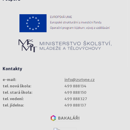
Kontakty
e-mail:
info@zsrtyne.cz
tel. nová škola:
499 888 134
tel. stará škola:
499 888 150
tel. vedení:
499 888 327
tel. jídelna:
499 888 137