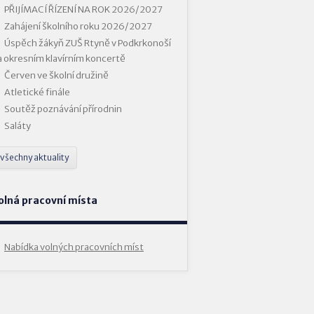
PŘIJÍMACÍ ŘÍZENÍ NA ROK 2026/2027
Zahájení školního roku 2026/2027
Úspěch žákyň ZUŠ Rtyně v Podkrkonoší
a okresním klavírním koncertě
Červen ve školní družině
Atletické finále
Soutěž poznávání přírodnin
Saláty
všechny aktuality
olná pracovní místa
Nabídka volných pracovních míst