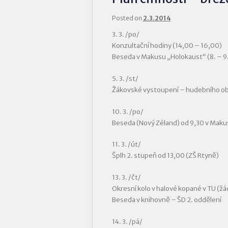
Posted on
2.3.2014
3. 3. /po/
Konzultační hodiny (14,00 – 16,00)
Beseda v Makusu „Holokaust“ (8. – 9.
5. 3. /st/
Žákovské vystoupení – hudebního ob
10. 3. /po/
Beseda (Nový Zéland) od 9,30 v Makusu
11. 3. /út/
Šplh 2. stupeň od 13,00 (ZŠ Rtyně)
13. 3. /čt/
Okresní kolo v halové kopané v TU (žáci
Beseda v knihovně – ŠD 2. oddělení
14. 3. /pá/