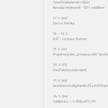
Taneční akademie v Úpici
Beseda v knihovně – ŠD 1. oddělení
17. 3. /po/
Den sv. Patrika
18. – 19. 3.
FUČ – recitace Trutnov
19. 3. /st/
Projektový den „Evropa a svět“ (pořádaj
20. 3. /čt/
Hasičská beseda v kině
21. 3. /pá/
Jarní koncert Big Bandu ZŠ a ZUŠ Rtyn
24. 3. /po/
Vybíjená 2. – 3. třídy od 13,00