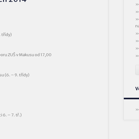
n
 třídy)
oru ZUŠ v Makusu od 17,00
 (6. – 9. třídy)
V
 6. – 7. tř.)