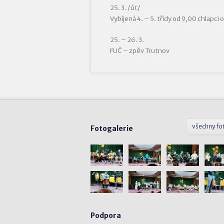
25. 3. /út/
Vybíjená 4. – 5. třídy od 9,00 chlapci 
25. – 26. 3.
FUČ – zpěv Trutnov
všechny fo
Fotogalerie
Podpora