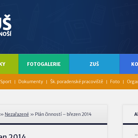
KY
FOTOGALERIE
ZUŠ
K
Sport
Dokumenty
Šk. poradenské pracoviště
Foto
Organ
»
Nezařazené
» Plán činností – březen 2014
A
zen 2014