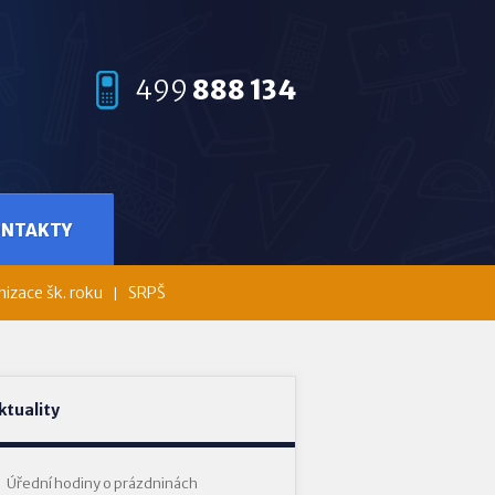
499
888 134
ONTAKTY
izace šk. roku
SRPŠ
ktuality
Úřední hodiny o prázdninách