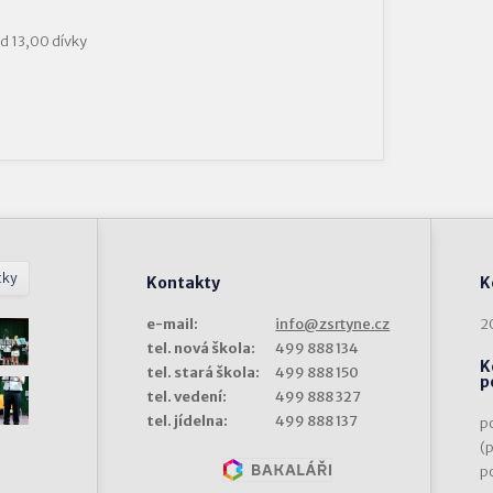
od 13,00 dívky
tky
Kontakty
K
e-mail:
info@zsrtyne.cz
2
tel. nová škola:
499 888 134
K
tel. stará škola:
499 888 150
p
tel. vedení:
499 888 327
tel. jídelna:
499 888 137
p
(
p