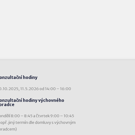
onzultační hodiny
0.10.2025, 11.5.2026 od 14:00 – 16:00
onzultační hodiny výchovného
oradce
ondělí 8:00 – 8:45 a čtvrtek 9:00 – 10:45
popř. jiný termín dle domluvy s výchovným
oradcem)