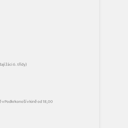
í žáci 6. třídy)
ě v Podkrkonoší v kině od 18,00