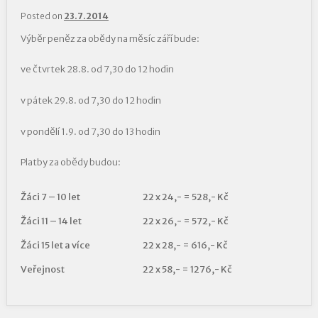
Posted on
23.7.2014
Výběr peněz za obědy na měsíc září bude:
ve čtvrtek 28.8. od 7,30 do 12 hodin
v pátek 29.8. od 7,30 do 12 hodin
v pondělí 1.9. od 7,30 do 13 hodin
Platby za obědy budou:
Žáci 7 – 10 let
22 x 24,- = 528,- Kč
Žáci 11 – 14 let
22 x 26,- = 572,- Kč
Žáci 15 let a více
22 x 28,- = 616,- Kč
Veřejnost
22 x 58,- = 1276,- Kč