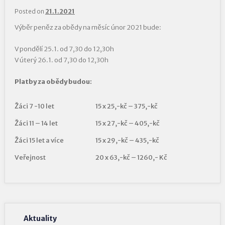
Posted on
21.1.2021
Výběr peněz za obědy na měsíc únor 2021 bude:
V pondělí 25.1. od 7,30 do 12,30h
V úterý 26.1. od 7,30 do 12,30h
Platby za obědy budou:
Žáci 7 -10 let
15 x 25,-kč – 375,-kč
Žáci 11 – 14 let
15 x 27,-kč – 405,-kč
Žáci 15 let a více
15 x 29,-kč – 435,-kč
Veřejnost
20 x 63,-kč – 1260,- Kč
Aktuality