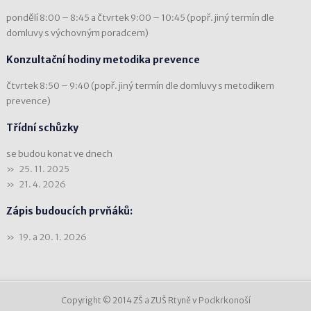
pondělí 8:00 – 8:45 a čtvrtek 9:00 – 10:45 (popř. jiný termín dle
domluvy s výchovným poradcem)
Konzultační hodiny metodika prevence
čtvrtek 8:50 – 9:40 (popř. jiný termín dle domluvy s metodikem
prevence)
Třídní schůzky
se budou konat ve dnech
25. 11. 2025
21. 4. 2026
Zápis budoucích prvňáků:
19. a 20. 1. 2026
Copyright © 2014 ZŠ a ZUŠ Rtyně v Podkrkonoší