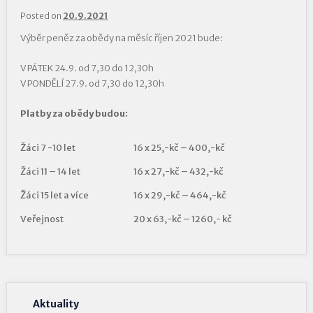
Posted on
20.9.2021
Výběr peněz za obědy na měsíc říjen 2021 bude:
V PÁTEK 24.9. od 7,30 do 12,30h
V PONDĚLÍ 27.9. od 7,30 do 12,30h
Platby za obědy budou:
Žáci 7 -10 let
16 x 25,-kč – 400,-kč
Žáci 11 – 14 let
16 x 27,-kč – 432,-kč
Žáci 15 let a více
16 x 29,-kč – 464,-kč
Veřejnost
20 x 63,-kč – 1260,- kč
Aktuality