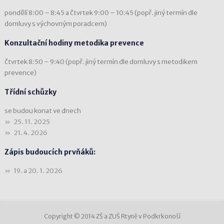
pondělí 8:00 – 8:45 a čtvrtek 9:00 – 10:45 (popř. jiný termín dle
domluvy s výchovným poradcem)
Konzultační hodiny metodika prevence
čtvrtek 8:50 – 9:40 (popř. jiný termín dle domluvy s metodikem
prevence)
Třídní schůzky
se budou konat ve dnech
25. 11. 2025
21. 4. 2026
Zápis budoucích prvňáků:
19. a 20. 1. 2026
Copyright © 2014 ZŠ a ZUŠ Rtyně v Podkrkonoší