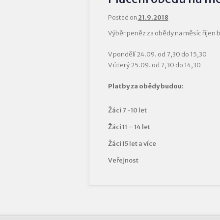
Posted on
21.9.2018
Výběr peněz za obědy na měsíc říjen 
V pondělí 24.09. od 7,30 do 15,30
V úterý 25.09. od 7,30 do 14,30
Platby za obědy budou:
Žáci 7 -10 let
Žáci 11 – 14 let
Žáci 15 let a více
Veřejnost