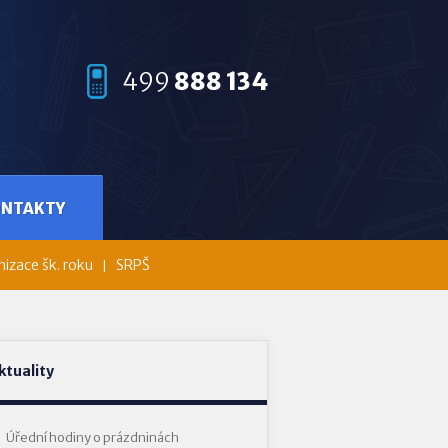
499
888 134
ONTAKTY
izace šk. roku
SRPŠ
ktuality
Úřední hodiny o prázdninách