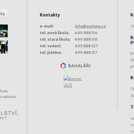
tky
Kontakty
K
e-mail:
info@zsrtyne.cz
2
tel. nová škola:
499 888 134
K
tel. stará škola:
499 888 150
p
tel. vedení:
499 888 327
tel. jídelna:
499 888 137
p
(
p
K
čt
d
T
s