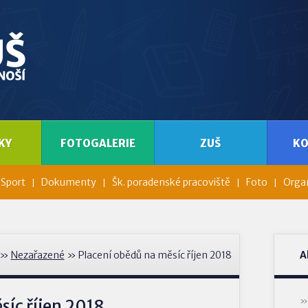
KY
FOTOGALERIE
ZUŠ
K
Sport
Dokumenty
Šk. poradenské pracoviště
Foto
Organ
»
Nezařazené
» Placení obědů na měsíc říjen 2018
A
síc říjen 2018