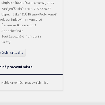
PŘIJÍMACÍ ŘÍZENÍ NA ROK 2026/2027
Zahájení školního roku 2026/2027
Úspěch žákyň ZUŠ Rtyně v Podkrkonoší
a okresním klavírním koncertě
Červen ve školní družině
Atletické finále
Soutěž poznávání přírodnin
Saláty
všechny aktuality
olná pracovní místa
Nabídka volných pracovních míst