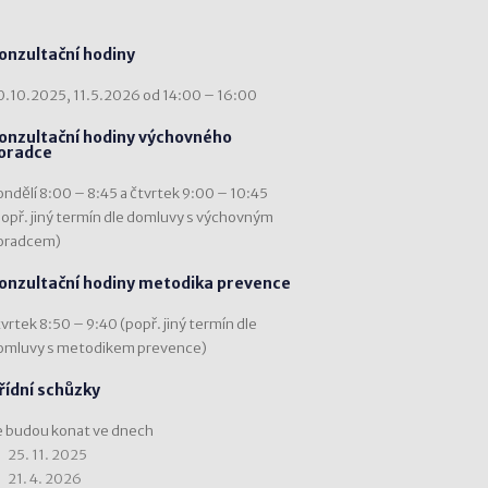
onzultační hodiny
0.10.2025, 11.5.2026 od 14:00 – 16:00
onzultační hodiny výchovného
oradce
ondělí 8:00 – 8:45 a čtvrtek 9:00 – 10:45
popř. jiný termín dle domluvy s výchovným
oradcem)
onzultační hodiny metodika prevence
vrtek 8:50 – 9:40 (popř. jiný termín dle
omluvy s metodikem prevence)
řídní schůzky
e budou konat ve dnech
25. 11. 2025
21. 4. 2026