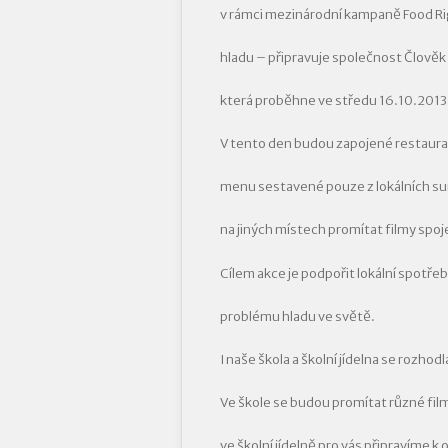
v rámci mezinárodní kampaně Food R
hladu – připravuje společnost Člověk 
která proběhne ve středu 16.10.2013 
V tento den budou zapojené restaurac
menu sestavené pouze z lokálních sur
na jiných místech promítat filmy spoj
Cílem akce je podpořit lokální spotře
problému hladu ve světě.
I naše škola a školní jídelna se rozhod
Ve škole se budou promítat různé fil
ve školní jídelně pro vás připravíme k 