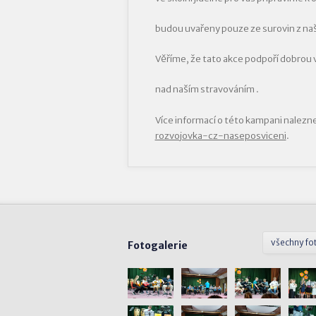
budou uvařeny pouze ze surovin z na
Věříme, že tato akce podpoří dobrou 
nad naším stravováním .
Více informací o této kampani nalezn
rozvojovka-cz-naseposviceni
.
všechny fo
Fotogalerie