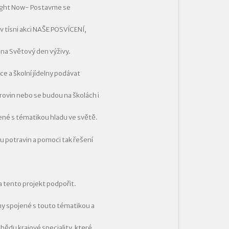
ight Now- Postavme se
v tísni akci NAŠE POSVÍCENÍ,
na Světový den výživy.
e a školní jídelny podávat
ovin nebo se budou na školách i
ené s tématikou hladu ve světě.
bu potravin a pomoci tak řešení
la tento projekt podpořit.
my spojené s touto tématikou a
obědu krajové speciality, které