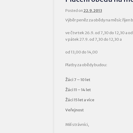
Posted on
22.9.2013
Výběr peněz za obědy na měsíc říjen 
ve čtvrtek 26.9. od 7,30 do 12,30 a od
v pátek 27.9. od 7,30 do 12,30 a
od 13,00 do 14,00
Platby za obědy budou:
Žáci 7 – 10 let
Žáci 11 – 14 let
Žáci 15 let a více
Veřejnost
Milí strávníci,