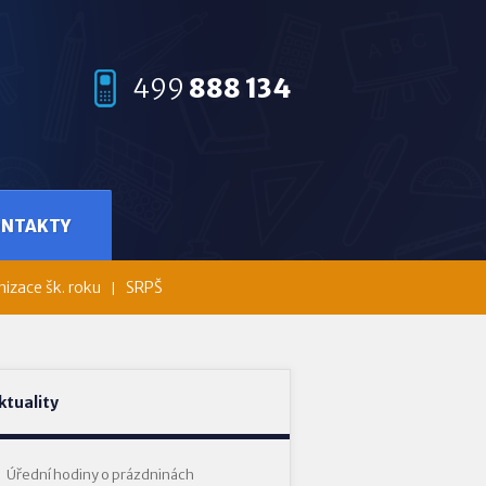
499
888 134
ONTAKTY
izace šk. roku
SRPŠ
ktuality
Úřední hodiny o prázdninách