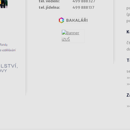
tel. vedení:
499 888 327
tel. jídelna:
499 888 137
p
(
p
K
čt
d
T
s
Z