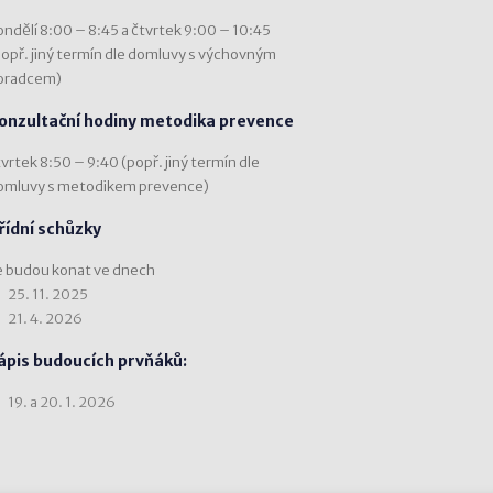
ondělí 8:00 – 8:45 a čtvrtek 9:00 – 10:45
popř. jiný termín dle domluvy s výchovným
oradcem)
onzultační hodiny metodika prevence
vrtek 8:50 – 9:40 (popř. jiný termín dle
omluvy s metodikem prevence)
řídní schůzky
e budou konat ve dnech
25. 11. 2025
21. 4. 2026
ápis budoucích prvňáků:
19. a 20. 1. 2026