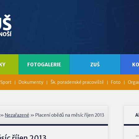
KY
FOTOGALERIE
ZUŠ
K
Sport
Dokumenty
Šk. poradenské pracoviště
Foto
Organ
»
Nezařazené
» Placení obědů na měsíc říjen 2013
A
síc říjen 2013