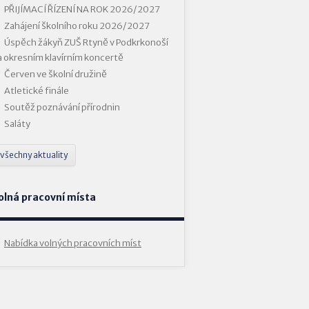
PŘIJÍMACÍ ŘÍZENÍ NA ROK 2026/2027
Zahájení školního roku 2026/2027
Úspěch žákyň ZUŠ Rtyně v Podkrkonoší
a okresním klavírním koncertě
Červen ve školní družině
Atletické finále
Soutěž poznávání přírodnin
Saláty
všechny aktuality
olná pracovní místa
Nabídka volných pracovních míst