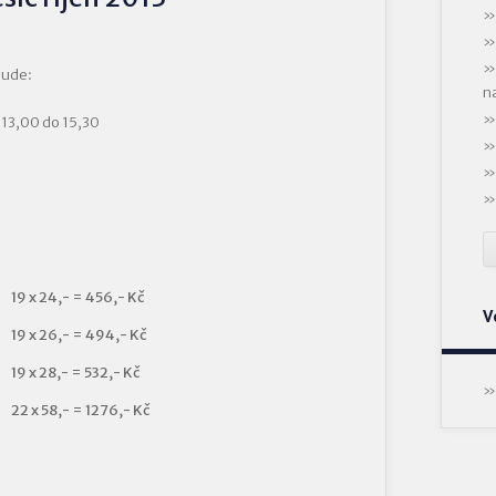
bude:
n
 13,00 do 15,30
19 x 24,- = 456,- Kč
V
19 x 26,- = 494,- Kč
19 x 28,- = 532,- Kč
22 x 58,- = 1276,- Kč