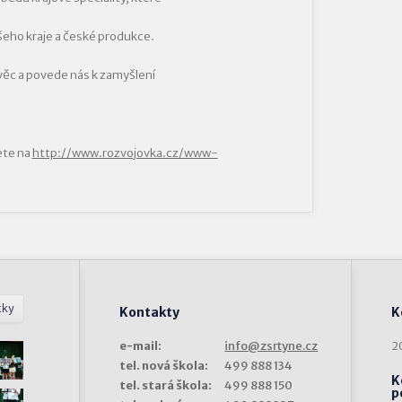
šeho kraje a české produkce.
věc a povede nás k zamyšlení
ete na
http://www.rozvojovka.cz/www-
tky
Kontakty
K
e-mail:
info@zsrtyne.cz
2
tel. nová škola:
499 888 134
K
tel. stará škola:
499 888 150
p