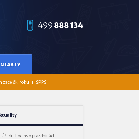
499
888 134
ONTAKTY
izace šk. roku
SRPŠ
ktuality
Úřední hodiny o prázdninách