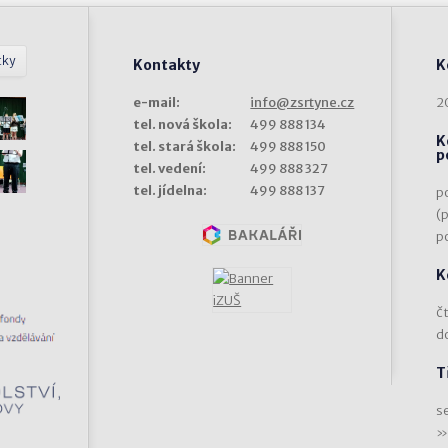
tky
Kontakty
K
e-mail:
info@zsrtyne.cz
2
tel. nová škola:
499 888 134
K
tel. stará škola:
499 888 150
p
tel. vedení:
499 888 327
tel. jídelna:
499 888 137
p
(
p
K
čt
d
T
s