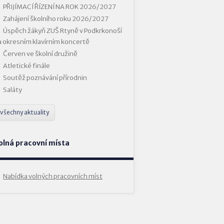
PŘIJÍMACÍ ŘÍZENÍ NA ROK 2026/2027
Zahájení školního roku 2026/2027
Úspěch žákyň ZUŠ Rtyně v Podkrkonoší
a okresním klavírním koncertě
Červen ve školní družině
Atletické finále
Soutěž poznávání přírodnin
Saláty
všechny aktuality
olná pracovní místa
Nabídka volných pracovních míst