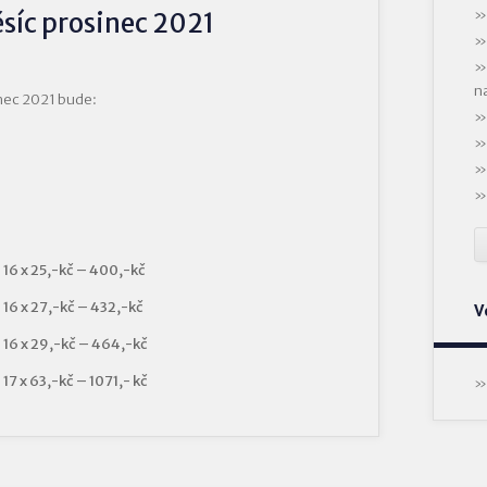
síc prosinec 2021
n
nec 2021 bude:
16 x 25,-kč – 400,-kč
16 x 27,-kč – 432,-kč
V
16 x 29,-kč – 464,-kč
17 x 63,-kč – 1071,- kč