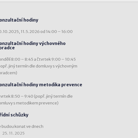
onzultační hodiny
0.10.2025, 11.5.2026 od 14:00 – 16:00
onzultační hodiny výchovného
oradce
ondělí 8:00 – 8:45 a čtvrtek 9:00 – 10:45
popř. jiný termín dle domluvy s výchovným
oradcem)
onzultační hodiny metodika prevence
vrtek 8:50 – 9:40 (popř. jiný termín dle
omluvy s metodikem prevence)
řídní schůzky
e budou konat ve dnech
25. 11. 2025