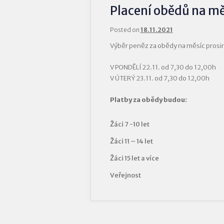
Placení obědů na mě
Posted on
18.11.2021
Výběr peněz za obědy na měsíc prosi
V PONDĚLÍ 22.11. od 7,30 do 12,00h
V ÚTERÝ 23.11. od 7,30 do 12,00h
Platby za obědy budou:
Žáci 7 -10 let
Žáci 11 – 14 let
Žáci 15 let a více
Veřejnost