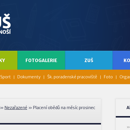
KY
FOTOGALERIE
ZUŠ
K
Sport
Dokumenty
Šk. poradenské pracoviště
Foto
Organ
»
Nezařazené
» Placení obědů na měsíc prosinec
A