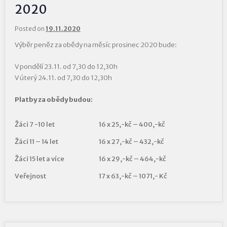
2020
Posted on
19.11.2020
Výběr peněz za obědy na měsíc prosinec 2020 bude:
V pondělí 23.11. od 7,30 do 12,30h
V úterý 24.11. od 7,30 do 12,30h
Platby za obědy budou:
Žáci 7 -10 let
16 x 25,-kč – 400,-kč
Žáci 11 – 14 let
16 x 27,-kč – 432,-kč
Žáci 15 let a více
16 x 29,-kč – 464,-kč
Veřejnost
17 x 63,-kč – 1071,- Kč