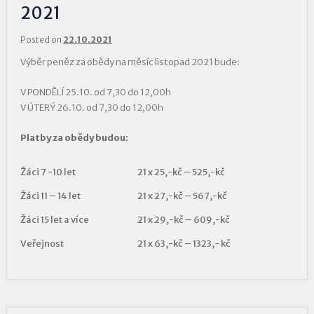
2021
Posted on
22.10.2021
Výběr peněz za obědy na měsíc listopad 2021 bude:
V PONDĚLÍ 25.10. od 7,30 do 12,00h
V ÚTERÝ 26.10. od 7,30 do 12,00h
Platby za obědy budou:
Žáci 7 -10 let
21 x 25,-kč – 525,-kč
Žáci 11 – 14 let
21 x 27,-kč – 567,-kč
Žáci 15 let a více
21 x 29,-kč – 609,-kč
Veřejnost
21 x 63,-kč – 1323,- kč