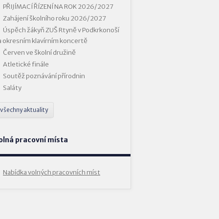
PŘIJÍMACÍ ŘÍZENÍ NA ROK 2026/2027
Zahájení školního roku 2026/2027
Úspěch žákyň ZUŠ Rtyně v Podkrkonoší
a okresním klavírním koncertě
Červen ve školní družině
Atletické finále
Soutěž poznávání přírodnin
Saláty
všechny aktuality
olná pracovní místa
Nabídka volných pracovních míst