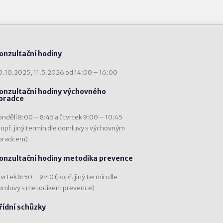
onzultační hodiny
0.10.2025, 11.5.2026 od 14:00 – 16:00
onzultační hodiny výchovného
oradce
ondělí 8:00 – 8:45 a čtvrtek 9:00 – 10:45
popř. jiný termín dle domluvy s výchovným
oradcem)
onzultační hodiny metodika prevence
vrtek 8:50 – 9:40 (popř. jiný termín dle
omluvy s metodikem prevence)
řídní schůzky