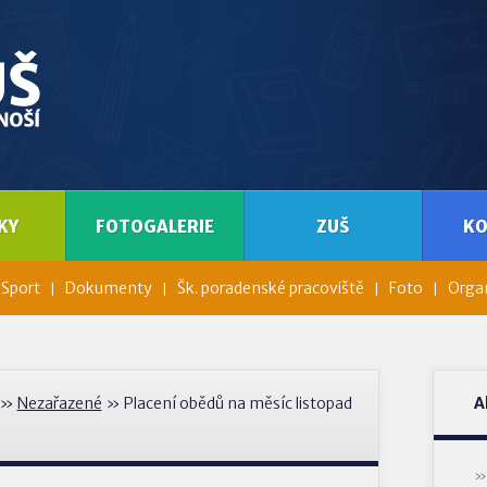
KY
FOTOGALERIE
ZUŠ
K
Sport
Dokumenty
Šk. poradenské pracoviště
Foto
Organ
»
Nezařazené
» Placení obědů na měsíc listopad
A