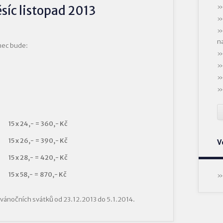
síc listopad 2013
n
nec bude:
15 x 24,- = 360,- Kč
15 x 26,- = 390,- Kč
V
15 x 28,- = 420,- Kč
15 x 58,- = 870,- Kč
 vánočních svátků od 23.12.2013 do 5.1.2014.