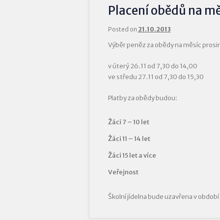
Placení obědů na mě
Posted on
21.10.2013
Výběr peněz za obědy na měsíc prosi
v úterý 26.11 od 7,30 do 14,00
ve středu 27.11 od 7,30 do 15,30
Platby za obědy budou:
Žáci 7 – 10 let
Žáci 11 – 14 let
Žáci 15 let a více
Veřejnost
Školní jídelna bude uzavřena v období