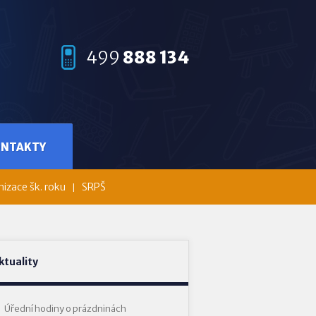
499
888 134
ONTAKTY
izace šk. roku
SRPŠ
ktuality
Úřední hodiny o prázdninách