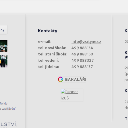
tky
Kontakty
K
e-mail:
info@zsrtyne.cz
2
tel. nová škola:
499 888 134
K
tel. stará škola:
499 888 150
p
tel. vedení:
499 888 327
tel. jídelna:
499 888 137
p
(
p
K
čt
d
T