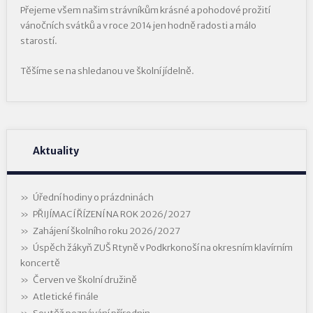
Přejeme všem našim strávníkům krásné a pohodové prožití
vánočních svátků a v roce 2014 jen hodně radosti a málo
starostí.
Těšíme se na shledanou ve školní jídelně.
Aktuality
Úřední hodiny o prázdninách
PŘIJÍMACÍ ŘÍZENÍ NA ROK 2026/2027
Zahájení školního roku 2026/2027
Úspěch žákyň ZUŠ Rtyně v Podkrkonoší na okresním klavírním
koncertě
Červen ve školní družině
Atletické finále