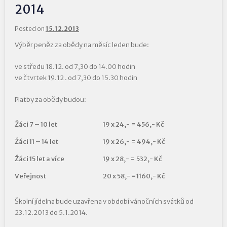
2014
Posted on
15.12.2013
Výběr peněz za obědy na měsíc leden bude:
ve středu 18.12. od 7,30 do 14.00 hodin
ve čtvrtek 19.12 . od 7,30 do 15.30 hodin
Platby za obědy budou:
Žáci 7 – 10 let
19 x 24,- = 456,- Kč
Žáci 11 – 14 let
19 x 26,- = 494,- Kč
Žáci 15 let a více
19 x 28,- = 532,- Kč
Veřejnost
20 x 58,- =1160,- Kč
Školní jídelna bude uzavřena v období vánočních svátků od
23.12.2013 do 5.1.2014.