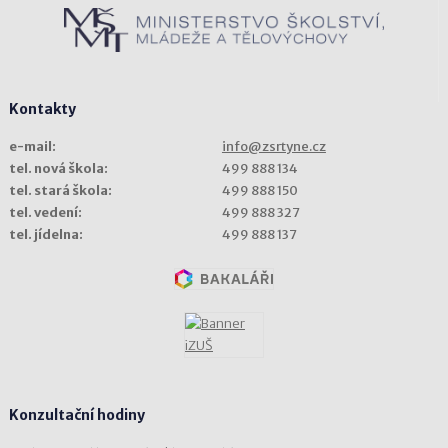
Kontakty
e-mail:
info@zsrtyne.cz
tel. nová škola:
499 888 134
tel. stará škola:
499 888 150
tel. vedení:
499 888 327
tel. jídelna:
499 888 137
Konzultační hodiny