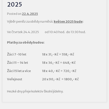
2025
Posted on
22.4.2025
Výběr peněz za obědy na měsíc
květen
2025
bude
:
Ve čtvrtek 24.4.2025 od 10:40 hod. do 13:30 hod.
Platby za obědy budou:
Žáci 7 -10 let
18 x 31,- Kč = 558,- Kč
Žáci 11 – 14 let
18 x 36,- Kč = 648,-Kč
Žáci 15 let a více
18 x 40,- Kč = 720,- Kč
Veřejnost
20 x 90,- Kč = 1800,- Kč
Hezké dny přeje kolektiv školní jídelny.