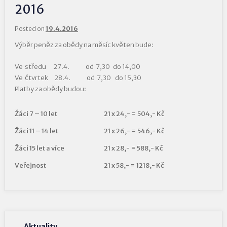
2016
Posted on
19.4.2016
Výběr peněz za obědy na měsíc květen bude:
Ve středu 27.4. od 7,30 do 14,00
Ve čtvrtek 28.4. od 7,30 do 15,30
Platby za obědy budou:
Žáci 7 – 10 let
21 x 24,- = 504,- Kč
Žáci 11 – 14 let
21 x 26,- = 546,- Kč
Žáci 15 let a více
21 x 28,- = 588,- Kč
Veřejnost
21 x 58,- = 1218,- Kč
Aktuality