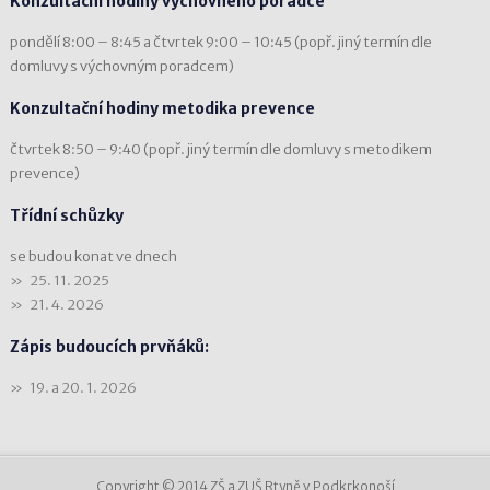
Konzultační hodiny výchovného poradce
pondělí 8:00 – 8:45 a čtvrtek 9:00 – 10:45 (popř. jiný termín dle
domluvy s výchovným poradcem)
Konzultační hodiny metodika prevence
čtvrtek 8:50 – 9:40 (popř. jiný termín dle domluvy s metodikem
prevence)
Třídní schůzky
se budou konat ve dnech
25. 11. 2025
21. 4. 2026
Zápis budoucích prvňáků:
19. a 20. 1. 2026
Copyright © 2014 ZŠ a ZUŠ Rtyně v Podkrkonoší