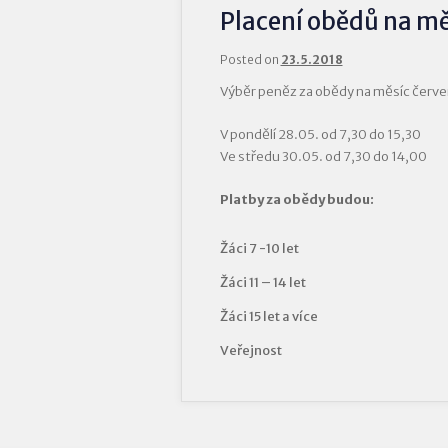
Placení obědů na mě
Posted on
23.5.2018
Výběr peněz za obědy na měsíc červe
V pondělí 28.05. od 7,30 do 15,30
Ve středu 30.05. od 7,30 do 14,00
Platby za obědy budou:
Žáci 7 -10 let
Žáci 11 – 14 let
Žáci 15 let a více
Veřejnost