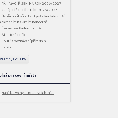
PŘIJÍMACÍ ŘÍZENÍ NA ROK 2026/2027
Zahájení školního roku 2026/2027
Úspěch žákyň ZUŠ Rtyně v Podkrkonoší
a okresním klavírním koncertě
Červen ve školní družině
Atletické finále
Soutěž poznávání přírodnin
Saláty
všechny aktuality
olná pracovní místa
Nabídka volných pracovních míst