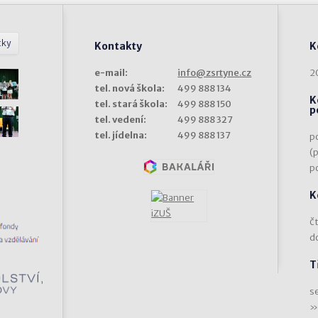
tky
Kontakty
K
e-mail:
info@zsrtyne.cz
2
tel. nová škola:
499 888 134
K
tel. stará škola:
499 888 150
p
tel. vedení:
499 888 327
tel. jídelna:
499 888 137
p
(
p
K
čt
d
T
s