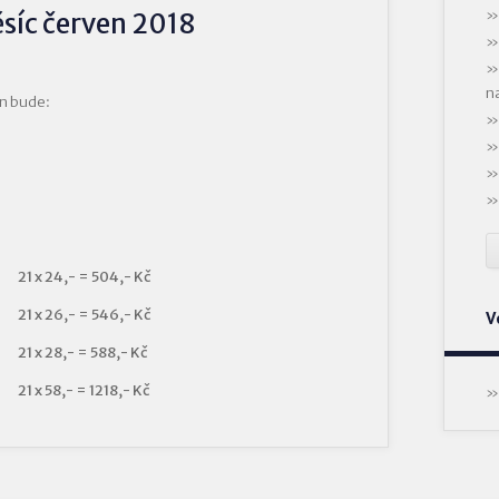
síc červen 2018
n
n bude:
21 x 24,- = 504,- Kč
21 x 26,- = 546,- Kč
V
21 x 28,- = 588,- Kč
21 x 58,- = 1218,- Kč