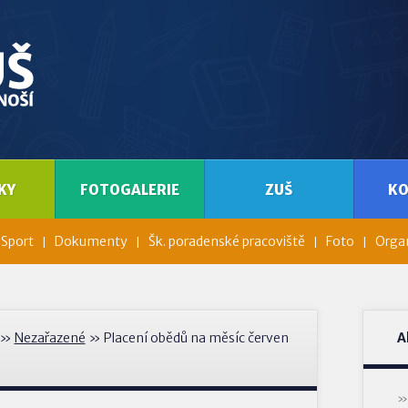
KY
FOTOGALERIE
ZUŠ
K
Sport
Dokumenty
Šk. poradenské pracoviště
Foto
Organ
»
Nezařazené
» Placení obědů na měsíc červen
A