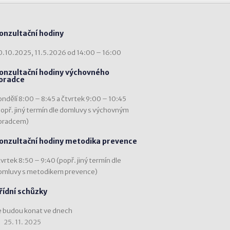
onzultační hodiny
0.10.2025, 11.5.2026 od 14:00 – 16:00
onzultační hodiny výchovného
oradce
ondělí 8:00 – 8:45 a čtvrtek 9:00 – 10:45
popř. jiný termín dle domluvy s výchovným
oradcem)
onzultační hodiny metodika prevence
vrtek 8:50 – 9:40 (popř. jiný termín dle
omluvy s metodikem prevence)
řídní schůzky
e budou konat ve dnech
25. 11. 2025