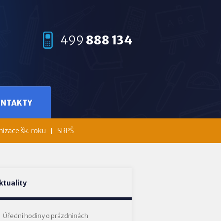
499
888 134
ONTAKTY
izace šk. roku
SRPŠ
ktuality
Úřední hodiny o prázdninách