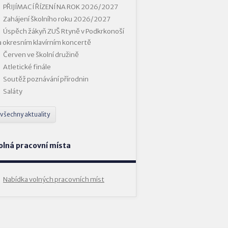
PŘIJÍMACÍ ŘÍZENÍ NA ROK 2026/2027
Zahájení školního roku 2026/2027
Úspěch žákyň ZUŠ Rtyně v Podkrkonoší
a okresním klavírním koncertě
Červen ve školní družině
Atletické finále
Soutěž poznávání přírodnin
Saláty
všechny aktuality
olná pracovní místa
Nabídka volných pracovních míst