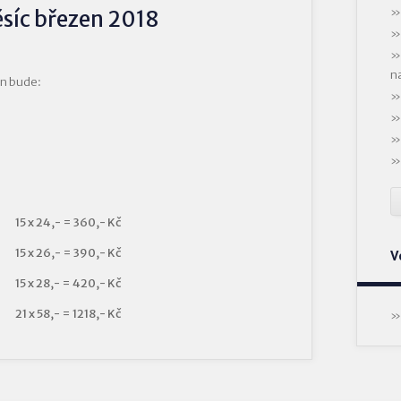
síc březen 2018
n
n bude:
15 x 24,- = 360,- Kč
15 x 26,- = 390,- Kč
V
15 x 28,- = 420,- Kč
21 x 58,- = 1218,- Kč