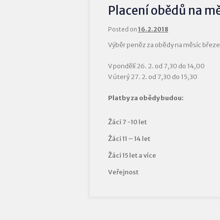
Placení obědů na mě
Posted on
16.2.2018
Výběr peněz za obědy na měsíc březe
V pondělí 26. 2. od 7,30 do 14,00
V úterý 27. 2. od 7,30 do 15,30
Platby za obědy budou:
Žáci 7 -10 let
Žáci 11 – 14 let
Žáci 15 let a více
Veřejnost