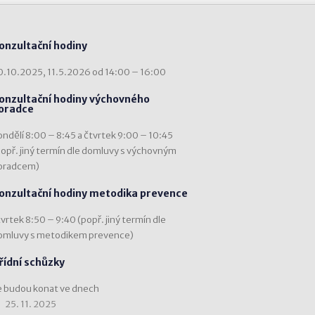
onzultační hodiny
0.10.2025, 11.5.2026 od 14:00 – 16:00
onzultační hodiny výchovného
oradce
ondělí 8:00 – 8:45 a čtvrtek 9:00 – 10:45
popř. jiný termín dle domluvy s výchovným
oradcem)
onzultační hodiny metodika prevence
vrtek 8:50 – 9:40 (popř. jiný termín dle
omluvy s metodikem prevence)
řídní schůzky
e budou konat ve dnech
25. 11. 2025