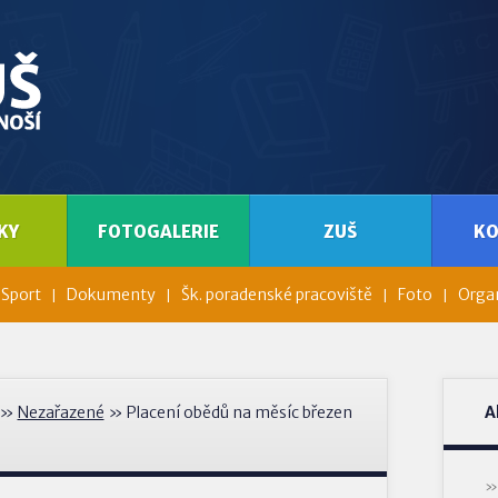
KY
FOTOGALERIE
ZUŠ
K
Sport
Dokumenty
Šk. poradenské pracoviště
Foto
Organ
»
Nezařazené
» Placení obědů na měsíc březen
A