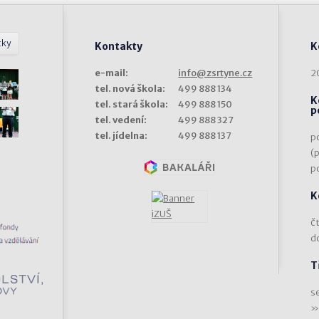
tky
Kontakty
K
e-mail:
info@zsrtyne.cz
2
tel. nová škola:
499 888 134
K
tel. stará škola:
499 888 150
p
tel. vedení:
499 888 327
tel. jídelna:
499 888 137
p
(
p
K
čt
d
T
s