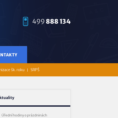
499
888 134
ONTAKTY
izace šk. roku
SRPŠ
ktuality
Úřední hodiny o prázdninách