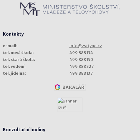
Kontakty
e-mail:
info@zsrtyne.cz
tel. nová škola:
499 888 134
tel. stará škola:
499 888 150
tel. vedení:
499 888 327
tel. jídelna:
499 888 137
Konzultační hodiny