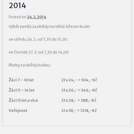
2014
Posted on
24.2.2014
Výběr peněz za obědy na měsíc březen bude:
ve středu 26.2. od 7,30 do 15,30
ve čtvrtek 27.2. od 7,30 do 14,00
Platby za obědy budou:
Žáci 7 – 10 let
21 x 24,- = 504,- Kč
Žáci 11 – 14 let
21 x 26,- = 546,- Kč
Žáci 15 let a více
21 x 28,- = 588,- Kč
Veřejnost
21 x 58,- = 1218,- Kč