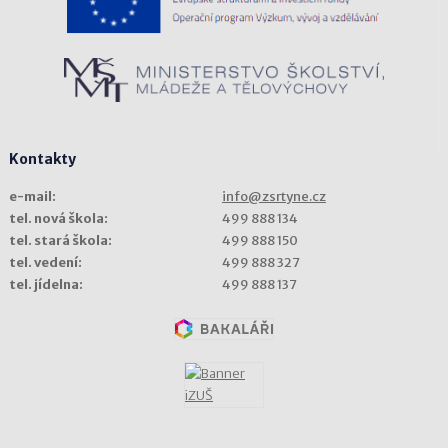
Kontakty
e-mail:
info@zsrtyne.cz
tel. nová škola:
499 888 134
tel. stará škola:
499 888 150
tel. vedení:
499 888 327
tel. jídelna:
499 888 137