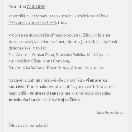
Posted on
7.12.2016
V pondělí 21. listopadu se uskutečnil
2. ročník soutěže v
Piškvorkách pro žáky 3. – 5.
třídy.
Protože se do soutěže přihlásilo pouze 13 žáků, hráli jsme
formou každý s každým v rámci jednotlivých tříd. Nejlepší byli a
diplom získali tito žáci:
3.r.: Andreas Otakar Zima, Stanislav Polívka, Marek Jansa
4.r.: Vojtěch Čížek, Anna Čonková, –
5.r.: Anežka Baťková, Daniel Hejna, Antonín Kratochvíl
Na závěr si zahráli vítězové všech ročníků o
Přeborníka
soutěže
. Tím se nakonec po dlouhé vyrovnané hře stal ten
nejmladší –
Andreas Otakar Zima
, druhé místo obsadila
Anežka Baťková
a třetí byl
Vojta Čížek
.
Jana Peterková
[Not a valid template]