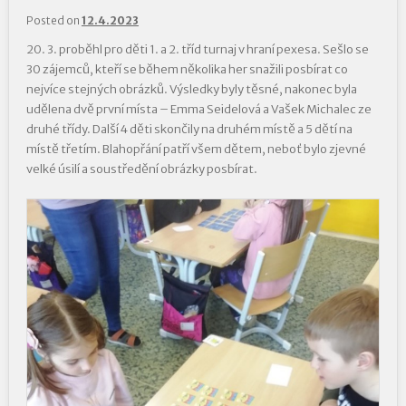
Posted on
12.4.2023
20. 3. proběhl pro děti 1. a 2. tříd turnaj v hraní pexesa. Sešlo se
30 zájemců, kteří se během několika her snažili posbírat co
nejvíce stejných obrázků. Výsledky byly těsné, nakonec byla
udělena dvě první místa – Emma Seidelová a Vašek Michalec ze
druhé třídy. Další 4 děti skončily na druhém místě a 5 dětí na
místě třetím. Blahopřání patří všem dětem, neboť bylo zjevné
velké úsilí a soustředění obrázky posbírat.