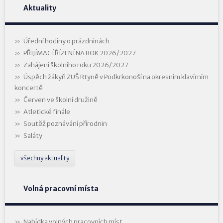
Aktuality
Úřední hodiny o prázdninách
PŘIJÍMACÍ ŘÍZENÍ NA ROK 2026/2027
Zahájení školního roku 2026/2027
Úspěch žákyň ZUŠ Rtyně v Podkrkonoší na okresním klavírním
koncertě
Červen ve školní družině
Atletické finále
Soutěž poznávání přírodnin
Saláty
všechny aktuality
Volná pracovní místa
Nabídka volných pracovních míst