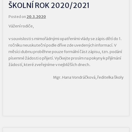
ŠKOLNÍ ROK 2020/2021
Posted on
20.3.2020
Vážení rodiče,
v souvislosti s mimořádnými opatřeními vlády se zápis dětí do 1.
ročníku neuskuteční podle dříve zde uvedených informací. V
měsíci dubnu proběhne pouze formální část zápisu, tzn. podání
písemné žádosti o přijetí. Vyčkejte prosím na pokyny k přijímání
žádostí, které zveřejníme v nejbližších dnech.
Mgr. Hana Vondráčková, ředitelka školy