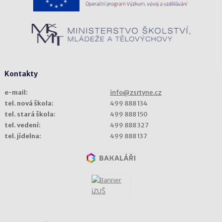
Kontakty
e-mail:
info@zsrtyne.cz
tel. nová škola:
499 888 134
tel. stará škola:
499 888 150
tel. vedení:
499 888 327
tel. jídelna:
499 888 137