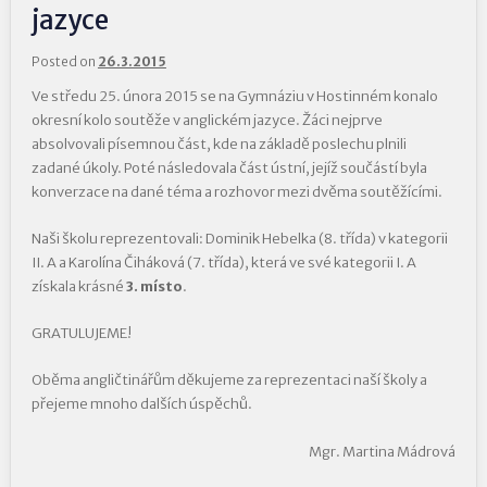
jazyce
Posted on
26.3.2015
Ve středu 25. února 2015 se na Gymnáziu v Hostinném konalo
okresní kolo soutěže v anglickém jazyce. Žáci nejprve
absolvovali písemnou část, kde na základě poslechu plnili
zadané úkoly. Poté následovala část ústní, jejíž součástí byla
konverzace na dané téma a rozhovor mezi dvěma soutěžícími.
Naši školu reprezentovali: Dominik Hebelka (8. třída) v kategorii
II. A a Karolína Čiháková (7. třída), která ve své kategorii I. A
získala krásné
3. místo
.
GRATULUJEME!
Oběma angličtinářům děkujeme za reprezentaci naší školy a
přejeme mnoho dalších úspěchů.
Mgr. Martina Mádrová