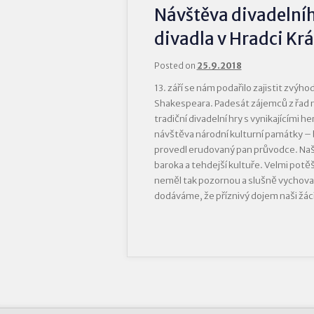
Návštěva divadelníh
divadla v Hradci Kr
Posted on
25.9.2018
13. září se nám podařilo zajistit zvýh
Shakespeara. Padesát zájemců z řad n
tradiční divadelní hry s vynikajícími h
návštěva národní kulturní památky – 
provedl erudovaný pan průvodce. Naši
baroka a tehdejší kultuře. Velmi potěš
neměl tak pozornou a slušně vychov
dodáváme, že příznivý dojem naši žáci 