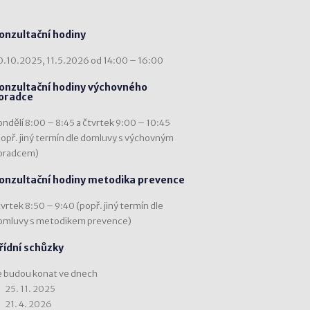
onzultační hodiny
0.10.2025, 11.5.2026 od 14:00 – 16:00
onzultační hodiny výchovného
oradce
ondělí 8:00 – 8:45 a čtvrtek 9:00 – 10:45
popř. jiný termín dle domluvy s výchovným
oradcem)
onzultační hodiny metodika prevence
vrtek 8:50 – 9:40 (popř. jiný termín dle
omluvy s metodikem prevence)
řídní schůzky
e budou konat ve dnech
25. 11. 2025
21. 4. 2026