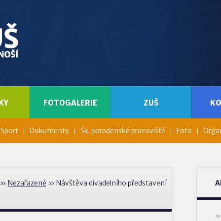
KY
FOTOGALERIE
ZUŠ
K
Sport
Dokumenty
Šk. poradenské pracoviště
Foto
Organ
»
Nezařazené
» Návštěva divadelního představení
A