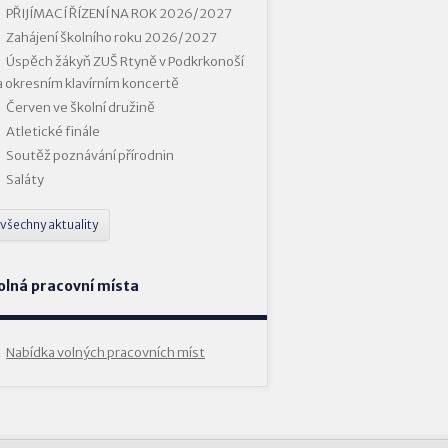
PŘIJÍMACÍ ŘÍZENÍ NA ROK 2026/2027
Zahájení školního roku 2026/2027
Úspěch žákyň ZUŠ Rtyně v Podkrkonoší
a okresním klavírním koncertě
Červen ve školní družině
Atletické finále
Soutěž poznávání přírodnin
Saláty
všechny aktuality
olná pracovní místa
Nabídka volných pracovních míst