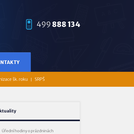
499
888 134
ONTAKTY
izace šk. roku
SRPŠ
ktuality
Úřední hodiny o prázdninách