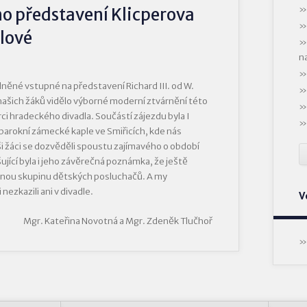
o představení Klicperova
álové
n
odněné vstupné na představení Richard III. od W.
ašich žáků vidělo výborné moderní ztvárnění této
erci hradeckého divadla. Součástí zájezdu byla I
barokní zámecké kaple ve Smiřicích, kde nás
 žáci se dozvěděli spoustu zajímavého o období
ující byla i jeho závěrečná poznámka, že ještě
anou skupinu dětských posluchačů. A my
nezkazili ani v divadle.
V
Mgr. Kateřina Novotná a Mgr. Zdeněk Tlučhoř