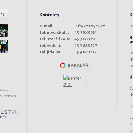
tky
Kontakty
K
e-mail:
info@zsrtyne.cz
2
tel. nová škola:
499 888 134
K
tel. stará škola:
499 888 150
p
tel. vedení:
499 888 327
tel. jídelna:
499 888 137
p
(
p
K
čt
d
T
s