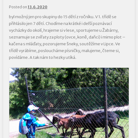
Posted on
13.6.2020
byl možný jen pro skupiny do 15 dětí z ročníku. V 1. třídě se
přihlásilo jen 7 dětí. Chodíme na krátké i delší poznávací
vycházky do okolí, hrajeme si v lese, sportujeme u Žabárny,
seznamuje se zvířaty za ploty (ovce, koně, daňci) i mimo plot –
kačena s mláďaty, pozorujeme šneky, soutěžíme v Lipce. Ve
třídě vyrábíme, posloucháme písničky, malujeme, čteme si,
povídáme. A tak nám to hezky utíká.