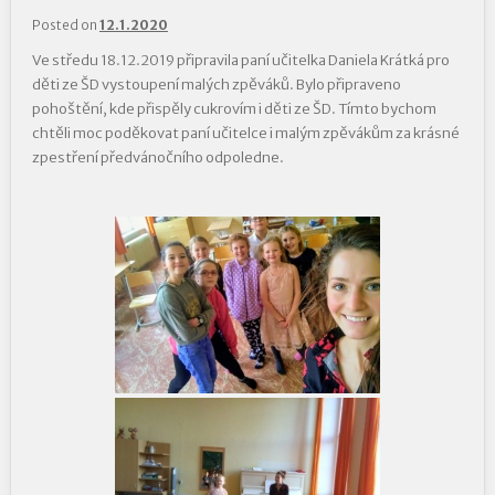
Posted on
12.1.2020
Ve středu 18.12.2019 připravila paní učitelka Daniela Krátká pro
děti ze ŠD vystoupení malých zpěváků. Bylo připraveno
pohoštění, kde přispěly cukrovím i děti ze ŠD. Tímto bychom
chtěli moc poděkovat paní učitelce i malým zpěvákům za krásné
zpestření předvánočního odpoledne.