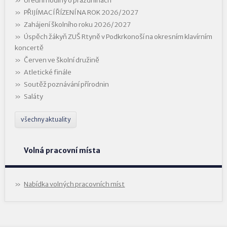
Úřední hodiny o prázdninách
PŘIJÍMACÍ ŘÍZENÍ NA ROK 2026/2027
Zahájení školního roku 2026/2027
Úspěch žákyň ZUŠ Rtyně v Podkrkonoší na okresním klavírním
koncertě
Červen ve školní družině
Atletické finále
Soutěž poznávání přírodnin
Saláty
všechny aktuality
Volná pracovní místa
Nabídka volných pracovních míst