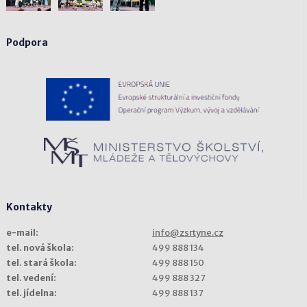
Podpora
Kontakty
e-mail:
info@zsrtyne.cz
tel. nová škola:
499 888 134
tel. stará škola:
499 888 150
tel. vedení:
499 888 327
tel. jídelna:
499 888 137