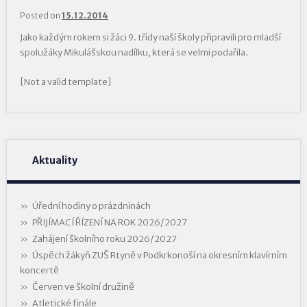
Posted on
15.12.2014
Jako každým rokem si žáci 9. třídy naší školy připravili pro mladší
spolužáky Mikulášskou nadílku, která se velmi podařila.
[Not a valid template]
Aktuality
Úřední hodiny o prázdninách
PŘIJÍMACÍ ŘÍZENÍ NA ROK 2026/2027
Zahájení školního roku 2026/2027
Úspěch žákyň ZUŠ Rtyně v Podkrkonoší na okresním klavírním
koncertě
Červen ve školní družině
Atletické finále