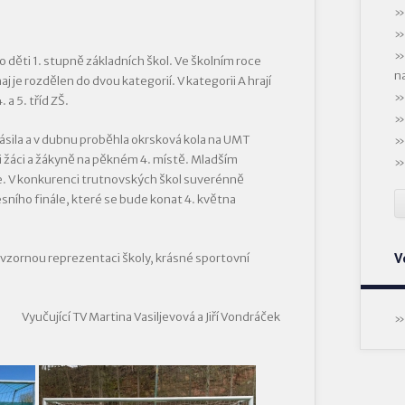
o děti 1. stupně základních škol. Ve školním roce
n
aj je rozdělen do dvou kategorií. V kategorii A hrají
. a 5. tříd ZŠ.
lásila a v dubnu proběhla okrsková kola na UMT
li žáci a žákyně na pěkném 4. místě. Mladším
pe. V konkurenci trutnovských škol suverénně
kresního finále, které se bude konat 4. května
V
vzornou reprezentaci školy, krásné sportovní
Vyučující TV Martina Vasiljevová a Jiří Vondráček