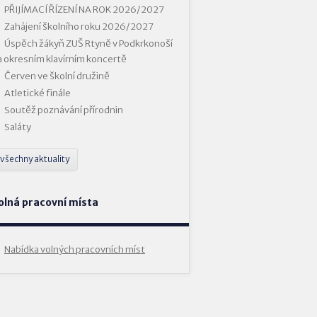
PŘIJÍMACÍ ŘÍZENÍ NA ROK 2026/2027
Zahájení školního roku 2026/2027
Úspěch žákyň ZUŠ Rtyně v Podkrkonoší
a okresním klavírním koncertě
Červen ve školní družině
Atletické finále
Soutěž poznávání přírodnin
Saláty
všechny aktuality
olná pracovní místa
Nabídka volných pracovních míst