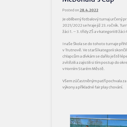
Posted on
28.4.2022
Je oblíbený fotbalový turnaj určený pr
2021/2022 se hraje již 23. ročník. Turn
žáci 1. – 3. třídy ZŠ a v kategorii B žáci 4
I naše škola se do tohoto turnaje přih
v Trutnově. Ve starší kategorii skonči
chlapcům a dívkám se dařilo ještě lé
zvítězili a zajistili si tím postup do o
v Horním Starém Městě.
Všem zúčastněným patří pochvala za 
výkony a příkladné fair play chování.