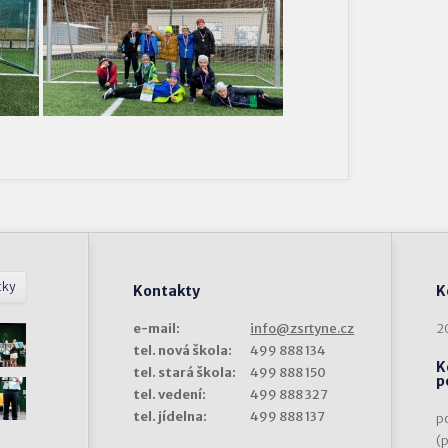
tky
Kontakty
K
e-mail:
info@zsrtyne.cz
2
tel. nová škola:
499 888 134
K
tel. stará škola:
499 888 150
p
tel. vedení:
499 888 327
tel. jídelna:
499 888 137
p
(