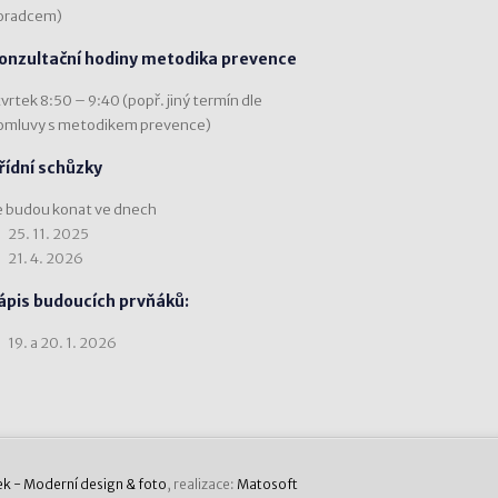
oradcem)
onzultační hodiny metodika prevence
vrtek 8:50 – 9:40 (popř. jiný termín dle
omluvy s metodikem prevence)
řídní schůzky
e budou konat ve dnech
25. 11. 2025
21. 4. 2026
ápis budoucích prvňáků:
19. a 20. 1. 2026
ek - Moderní design & foto
, realizace:
Matosoft