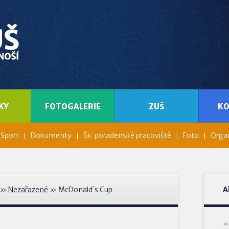
KY
FOTOGALERIE
ZUŠ
K
Sport
Dokumenty
Šk. poradenské pracoviště
Foto
Organ
»
Nezařazené
» McDonald´s Cup
A