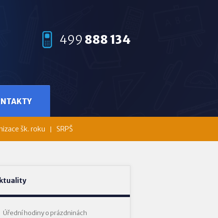
499
888 134
ONTAKTY
izace šk. roku
SRPŠ
ktuality
Úřední hodiny o prázdninách