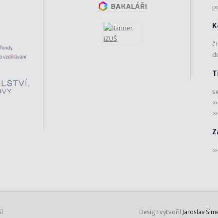
p
K
čt
d
T
s
Z
í
Design vytvořil
Jaroslav Šim