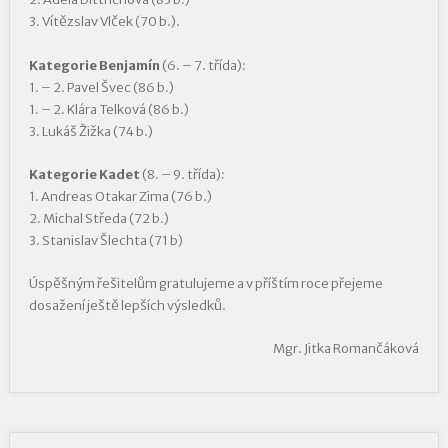
3. Vítězslav Vlček (70 b.).
Kategorie Benjamín
(6. – 7. třída):
1. – 2. Pavel Švec (86 b.)
1. – 2. Klára Telková (86 b.)
3. Lukáš Žižka (74 b.)
Kategorie Kadet
(8. – 9. třída):
1. Andreas Otakar Zima (76 b.)
2. Michal Středa (72 b.)
3. Stanislav Šlechta (71 b)
Úspěšným řešitelům gratulujeme a v příštím roce přejeme
dosažení ještě lepších výsledků.
Mgr. Jitka Romančáková