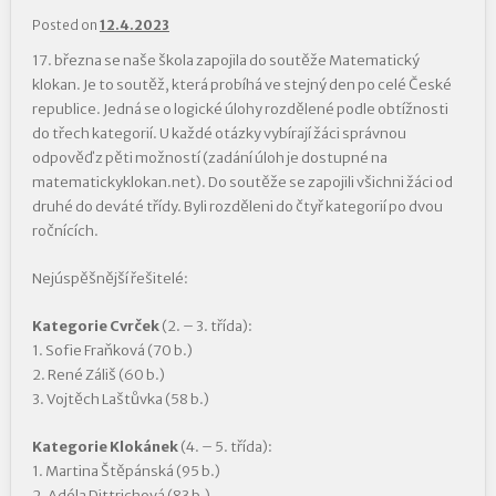
Posted on
12.4.2023
17. března se naše škola zapojila do soutěže Matematický
klokan. Je to soutěž, která probíhá ve stejný den po celé České
republice. Jedná se o logické úlohy rozdělené podle obtížnosti
do třech kategorií. U každé otázky vybírají žáci správnou
odpověď z pěti možností (zadání úloh je dostupné na
matematickyklokan.net). Do soutěže se zapojili všichni žáci od
druhé do deváté třídy. Byli rozděleni do čtyř kategorií po dvou
ročnících.
Nejúspěšnější řešitelé:
Kategorie Cvrček
(2. – 3. třída):
1. Sofie Fraňková (70 b.)
2. René Záliš (60 b.)
3. Vojtěch Laštůvka (58 b.)
Kategorie Klokánek
(4. – 5. třída):
1. Martina Štěpánská (95 b.)
2. Adéla Dittrichová (83 b.)