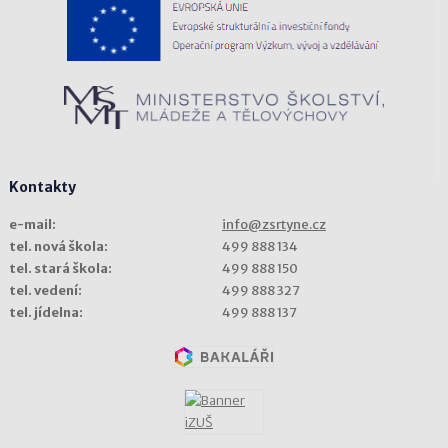
Kontakty
e-mail:
info@zsrtyne.cz
tel. nová škola:
499 888 134
tel. stará škola:
499 888 150
tel. vedení:
499 888 327
tel. jídelna:
499 888 137