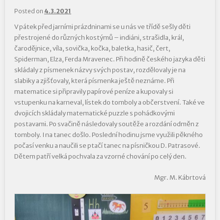
Posted on
4.3.2021
V pátek před jarními prázdninami se u nás ve třídě sešly děti
přestrojené do různých kostýmů – indiáni, strašidla, král,
čarodějnice, víla, sovička, kočka, baletka, hasič, čert,
Spiderman, Elza, Ferda Mravenec. Při hodině českého jazyka děti
skládaly z písmenek názvy svých postav, rozdělovaly je na
slabiky a zjišťovaly, která písmenka ještě neznáme. Při
matematice si připravily papírové peníze a kupovaly si
vstupenku na karneval, lístek do tomboly a občerstvení. Také ve
dvojicích skládaly matematické puzzle s pohádkovými
postavami. Po svačině následovaly soutěže a rozdání odměn z
tomboly. I na tanec došlo. Poslední hodinu jsme využili pěkného
počasí venku a naučili se ptačí tanec na písničkou D. Patrasové.
Dětem patří velká pochvala za vzorné chování po celý den.
Mgr. M. Kábrtová