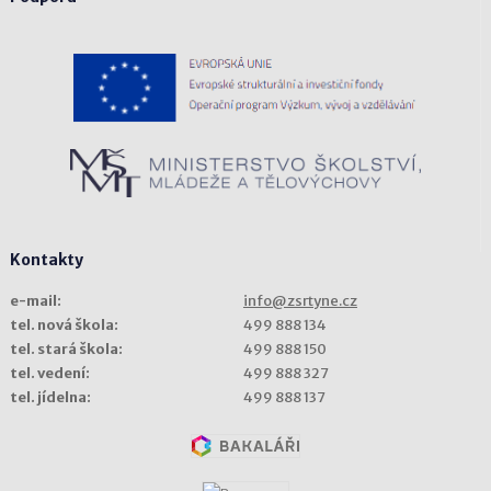
Kontakty
e-mail:
info@zsrtyne.cz
tel. nová škola:
499 888 134
tel. stará škola:
499 888 150
tel. vedení:
499 888 327
tel. jídelna:
499 888 137