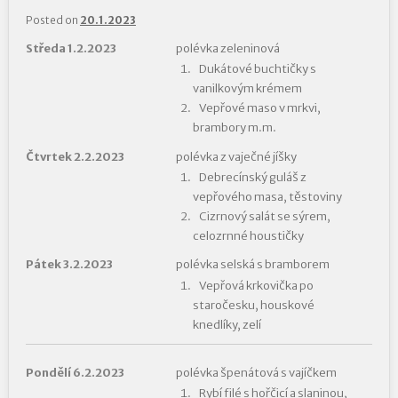
Posted on
20.1.2023
Středa 1.2.2023
polévka zeleninová
Dukátové buchtičky s
vanilkovým krémem
Vepřové maso v mrkvi,
brambory m.m.
Čtvrtek 2.2.2023
polévka z vaječné jíšky
Debrecínský guláš z
vepřového masa, těstoviny
Cizrnový salát se sýrem,
celozrnné houstičky
Pátek 3.2.2023
polévka selská s bramborem
Vepřová krkovička po
staročesku, houskové
knedlíky, zelí
Pondělí 6.2.2023
polévka špenátová s vajíčkem
Rybí filé s hořčicí a slaninou,