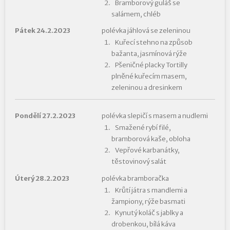
Bramborový guláš se
salámem, chléb
Pátek 24.2.2023
polévka jáhlová se zeleninou
Kuřecí stehno na způsob
bažanta, jasmínová rýže
Pšeničné placky Tortilly
plněné kuřecím masem,
zeleninou a dresinkem
Pondělí 27.2.2023
polévka slepičí s masem a nudlemi
Smažené rybí filé,
bramborová kaše, obloha
Vepřové karbanátky,
těstovinový salát
Úterý 28.2.2023
polévka bramboračka
Krůtí játra s mandlemi a
žampiony, rýže basmati
Kynutý koláč s jablky a
drobenkou, bílá káva