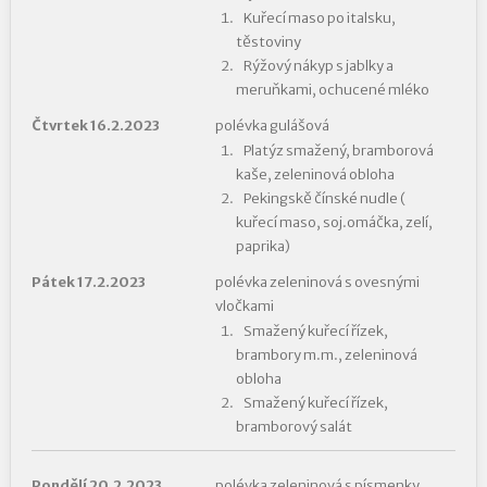
Kuřecí maso po italsku,
těstoviny
Rýžový nákyp s jablky a
meruňkami, ochucené mléko
Čtvrtek 16.2.2023
polévka gulášová
Platýz smažený, bramborová
kaše, zeleninová obloha
Pekingskě čínské nudle (
kuřecí maso, soj.omáčka, zelí,
paprika)
Pátek 17.2.2023
polévka zeleninová s ovesnými
vločkami
Smažený kuřecí řízek,
brambory m.m., zeleninová
obloha
Smažený kuřecí řízek,
bramborový salát
Pondělí 20.2.2023
polévka zeleninová s písmenky