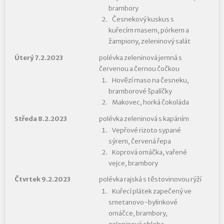
brambory
Česnekový kuskus s
kuřecím masem, pórkem a
žampiony, zeleninový salát
Úterý 7.2.2023
polévka zeleninová jemná s
červenou a černou čočkou
Hovězí maso na česneku,
bramborové špalíčky
Makovec, horká čokoláda
Středa 8.2.2023
polévka zeleninová s kapáním
Vepřové rizoto sypané
sýrem, červená řepa
Koprová omáčka, vařené
vejce, brambory
Čtvrtek 9.2.2023
polévka rajská s těstovinovou rýží
Kuřecí plátek zapečený ve
smetanovo-bylinkové
omáčce, brambory,