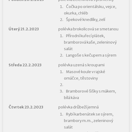
Čočka po orientálsku, vejce,
okurka, chléb
Špekové knedlíky, zelí
Úterý 21.2.2023
polévka brokolicová se smetanou
Přírodní kuřecí plátek,
bramborová kaše, zeleninový
salát
Langoše s kečupem a sýrem
Středa 22.2.2023
polévka uzená s kroupami
Masové koule v rajské
omáčce, těstoviny
Bramborové šišky s mákem,
bílá káva
Čtvrtek 23.2.2023
polévka drůbeží jemná
Rybí karbenátek se sýrem,
brambory m.m., zeleninový
salát