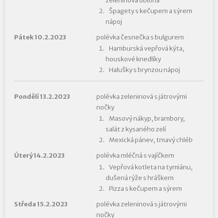
zeleninová obloha
Špagety s kečupem a sýrem
nápoj
Pátek 10.2.2023
polévka česnečka s bulgurem
Hamburská vepřová kýta,
houskové knedlíky
Halušky s brynzou nápoj
Pondělí 13.2.2023
polévka zeleninová s játrovými
nočky
Masový nákyp, brambory,
salát z kysaného zelí
Mexická pánev, tmavý chléb
Úterý 14.2.2023
polévka mléčná s vajíčkem
Vepřová kotleta na tymiánu,
dušená rýže s hráškem
Pizza s kečupem a sýrem
Středa 15.2.2023
polévka zeleninová s játrovými
nočky