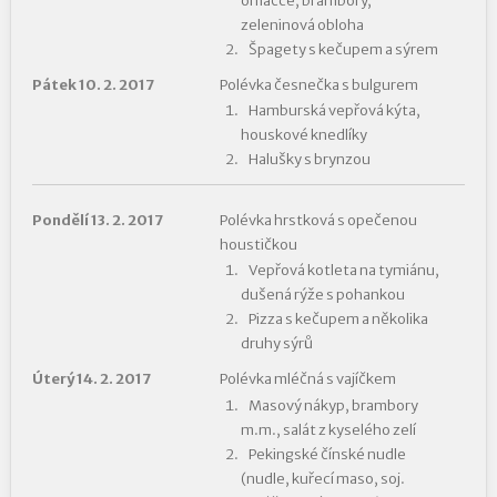
omáčce, brambory,
zeleninová obloha
Špagety s kečupem a sýrem
Pátek 10. 2. 2017
Polévka česnečka s bulgurem
Hamburská vepřová kýta,
houskové knedlíky
Halušky s brynzou
Pondělí 13. 2. 2017
Polévka hrstková s opečenou
houstičkou
Vepřová kotleta na tymiánu,
dušená rýže s pohankou
Pizza s kečupem a několika
druhy sýrů
Úterý 14. 2. 2017
Polévka mléčná s vajíčkem
Masový nákyp, brambory
m.m., salát z kyselého zelí
Pekingské čínské nudle
(nudle, kuřecí maso, soj.