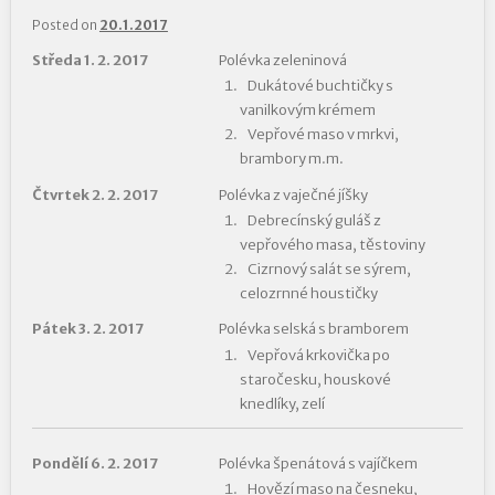
Posted on
20.1.2017
Středa 1. 2. 2017
Polévka zeleninová
Dukátové buchtičky s
vanilkovým krémem
Vepřové maso v mrkvi,
brambory m.m.
Čtvrtek 2. 2. 2017
Polévka z vaječné jíšky
Debrecínský guláš z
vepřového masa, těstoviny
Cizrnový salát se sýrem,
celozrnné houstičky
Pátek 3. 2. 2017
Polévka selská s bramborem
Vepřová krkovička po
staročesku, houskové
knedlíky, zelí
Pondělí 6. 2. 2017
Polévka špenátová s vajíčkem
Hovězí maso na česneku,