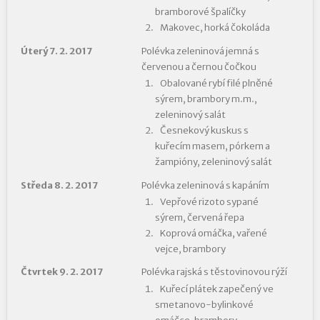
bramborové špalíčky
Makovec, horká čokoláda
Úterý 7. 2. 2017
Polévka zeleninová jemná s
červenou a černou čočkou
Obalované rybí filé plněné
sýrem, brambory m.m.,
zeleninový salát
Česnekový kuskus s
kuřecím masem, pórkem a
žampióny, zeleninový salát
Středa 8. 2. 2017
Polévka zeleninová s kapáním
Vepřové rizoto sypané
sýrem, červená řepa
Koprová omáčka, vařené
vejce, brambory
Čtvrtek 9. 2. 2017
Polévka rajská s těstovinovou rýží
Kuřecí plátek zapečený ve
smetanovo-bylinkové