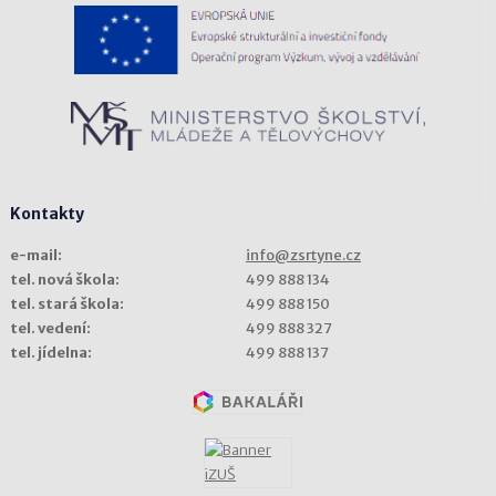
Kontakty
e-mail:
info@zsrtyne.cz
tel. nová škola:
499 888 134
tel. stará škola:
499 888 150
tel. vedení:
499 888 327
tel. jídelna:
499 888 137