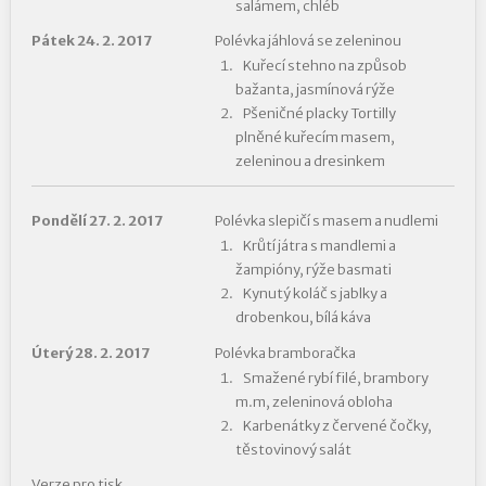
salámem, chléb
Pátek 24. 2. 2017
Polévka jáhlová se zeleninou
Kuřecí stehno na způsob
bažanta, jasmínová rýže
Pšeničné placky Tortilly
plněné kuřecím masem,
zeleninou a dresinkem
Pondělí 27. 2. 2017
Polévka slepičí s masem a nudlemi
Krůtí játra s mandlemi a
žampióny, rýže basmati
Kynutý koláč s jablky a
drobenkou, bílá káva
Úterý 28. 2. 2017
Polévka bramboračka
Smažené rybí filé, brambory
m.m, zeleninová obloha
Karbenátky z červené čočky,
těstovinový salát
Verze pro tisk