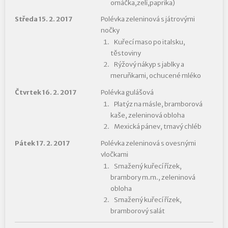
omáčka,zelí,paprika)
Středa 15. 2. 2017
Polévka zeleninová s játrovými
nočky
Kuřecí maso po italsku,
těstoviny
Rýžový nákyp s jablky a
meruňkami, ochucené mléko
Čtvrtek 16. 2. 2017
Polévka gulášová
Platýz na másle, bramborová
kaše, zeleninová obloha
Mexická pánev, tmavý chléb
Pátek 17. 2. 2017
Polévka zeleninová s ovesnými
vločkami
Smažený kuřecí řízek,
brambory m.m., zeleninová
obloha
Smažený kuřecí řízek,
bramborový salát