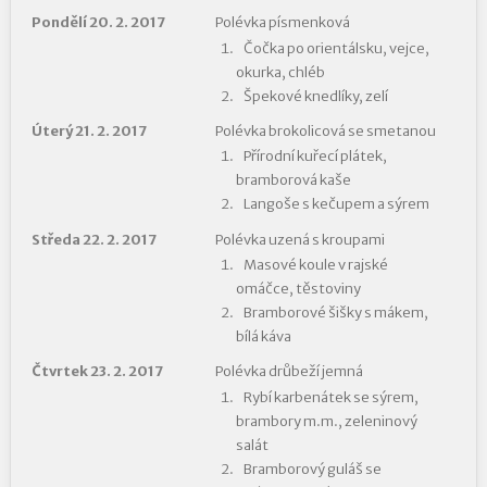
Pondělí 20. 2. 2017
Polévka písmenková
Čočka po orientálsku, vejce,
okurka, chléb
Špekové knedlíky, zelí
Úterý 21. 2. 2017
Polévka brokolicová se smetanou
Přírodní kuřecí plátek,
bramborová kaše
Langoše s kečupem a sýrem
Středa 22. 2. 2017
Polévka uzená s kroupami
Masové koule v rajské
omáčce, těstoviny
Bramborové šišky s mákem,
bílá káva
Čtvrtek 23. 2. 2017
Polévka drůbeží jemná
Rybí karbenátek se sýrem,
brambory m.m., zeleninový
salát
Bramborový guláš se