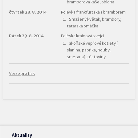
bramborová kaše, obloha
čtvrtek 28. 8. 2014
Polévka frankfurtská s bramborem
Smažený květák, brambory,
tatarská omáčka
Pátek 29. 8. 2014
Polévka kmínová s vejci
akoňské vepřové kotlety (
slanina, paprika, houby,
smetana), těstoviny
Verze pro tisk
Aktuality