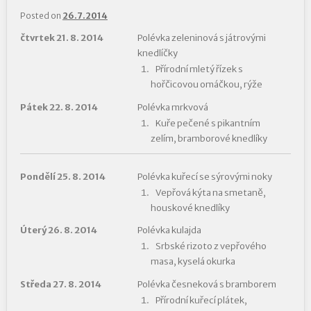
Posted on
26.7.2014
čtvrtek 21. 8. 2014
Polévka zeleninová s játrovými
knedlíčky
Přírodní mletý řízek s
hořčicovou omáčkou, rýže
Pátek 22. 8. 2014
Polévka mrkvová
Kuře pečené s pikantním
zelím, bramborové knedlíky
Pondělí 25. 8. 2014
Polévka kuřecí se sýrovými noky
Vepřová kýta na smetaně,
houskové knedlíky
Úterý 26. 8. 2014
Polévka kulajda
Srbské rizoto z vepřového
masa, kyselá okurka
Středa 27. 8. 2014
Polévka česneková s bramborem
Přírodní kuřecí plátek,