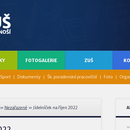
KY
FOTOGALERIE
ZUŠ
K
Sport
Dokumenty
Šk. poradenské pracoviště
Foto
Organ
»
Nezařazené
» Jídelníček na říjen 2022
A
2022