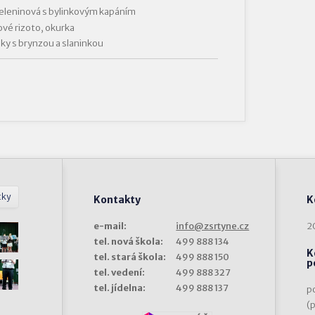
eleninová s bylinkovým kapáním
vé rizoto, okurka
ky s brynzou a slaninkou
tky
Kontakty
K
e-mail:
info@zsrtyne.cz
2
tel. nová škola:
499 888 134
K
tel. stará škola:
499 888 150
p
tel. vedení:
499 888 327
tel. jídelna:
499 888 137
p
(