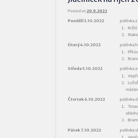
Posted on
20.9.2022
Pondělí 3.10.2022
polévka z
Krůtí
Makov
Úterý 4.10.2022
polévka 
Příro
Bram
Středa 5.10.2022
polévka z
Vepřo
Luště
máslov
Čtvrtek 6.10.2022
polévka 
Tmavá
obloh
Bramb
Pátek 7.10.2022
polévka s
Vepřo