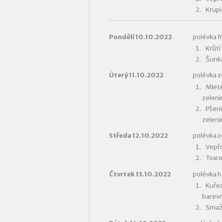
Krupi
Pondělí 10.10.2022
polévka f
Krůtí
Šunka
Úterý 11.10.2022
polévka z
Mleté
zeleni
Pšeni
zeleni
Středa 12.10.2022
polévka z
Vepřo
Tvaro
Čtvrtek 13.10.2022
polévka 
Kuřec
barevn
Smaže