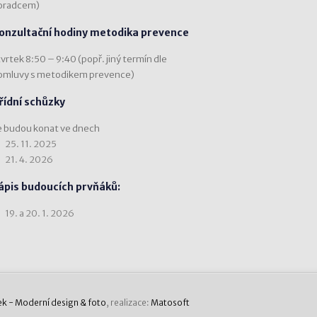
oradcem)
onzultační hodiny metodika prevence
vrtek 8:50 – 9:40 (popř. jiný termín dle
omluvy s metodikem prevence)
řídní schůzky
e budou konat ve dnech
25. 11. 2025
21. 4. 2026
ápis budoucích prvňáků:
19. a 20. 1. 2026
ek - Moderní design & foto
, realizace:
Matosoft