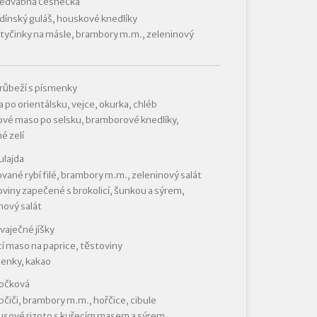
hedvábná česnečka
ínský guláš, houskové knedlíky
 tyčinky na másle, brambory m.m., zeleninový
růbeží s písmenky
 po orientálsku, vejce, okurka, chléb
vé maso po selsku, bramborové knedlíky,
é zelí
ulajda
vané rybí filé, brambory m.m., zeleninový salát
viny zapečené s brokolicí, šunkou a sýrem,
nový salát
vaječné jíšky
í maso na paprice, těstoviny
enky, kakao
čočková
čiči, brambory m.m., hořčice, cibule
sové rizoto s kuřecím masem a sýrem,