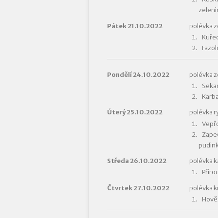
zeleni
Pátek 21.10.2022
polévka 
Kuřec
Fazol
Pondělí 24.10.2022
polévka z
Sekan
Karba
Úterý 25.10.2022
polévka r
Vepřo
Zapeč
pudin
Středa 26.10.2022
polévka 
Příro
Čtvrtek 27.10.2022
polévka k
Hověz