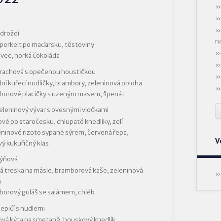
 droždí
n
 perkelt po maďarsku, těstoviny
ec, horká čokoláda
hrachová s opečenou houstičkou
dní kuřecí nudličky, brambory, zeleninová obloha
borové placičky s uzeným masem, špenát
eleninový vývar s ovesnými vločkami
vé po staročesku, chlupaté knedlíky, zelí
ninové rizoto sypané sýrem, červená řepa,
V
ý kukuřičný klas
dýňová
 treska na másle, bramborová kaše, zeleninová
a
orový guláš se salámem, chléb
lepičí s nudlemi
vá kýta na smetaně, houskový knedlík