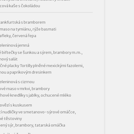
cová kaše s čokoládou
rankfurtská s bramborem
 maso na tymiánu, rýže basmati
fleky, červená řepa
eleninová jemná
 biftečky se šunkou a sýrem, brambory m.m.,
nový salát
čné placky Tortilly plněné mexickými fazolemi,
nou a paprikovým dresinkem
eleninová s cizrnou
vé maso v mrkvi, brambory
hové knedlíky s jablky, ochucené mléko
hovězí s kuskusem
í nudličky ve smetanovo-sýrové omáčce,
é těstoviny
ný sýr, brambory, tatarská omáčka