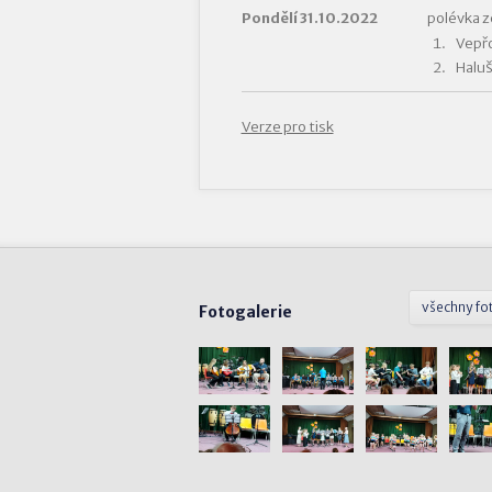
Pondělí 31.10.2022
polévka z
Vepřo
Haluš
Verze pro tisk
všechny fo
Fotogalerie