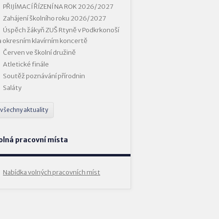
PŘIJÍMACÍ ŘÍZENÍ NA ROK 2026/2027
Zahájení školního roku 2026/2027
Úspěch žákyň ZUŠ Rtyně v Podkrkonoší
a okresním klavírním koncertě
Červen ve školní družině
Atletické finále
Soutěž poznávání přírodnin
Saláty
všechny aktuality
olná pracovní místa
Nabídka volných pracovních míst