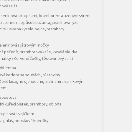
nový salát
zeleninová s krupkami, bramborem a uzeným sýrem
í stehno na způsob bažanta, jasmínová rýže
ové lusky na kyselo, vejce, brambory
eleninová s játrovými nočky
á pečeně, bramborová kaše, kyselá okurka
nátky z červené čočky, těstovinový salát
ybí jemná
vá kotleta na houbách, těstoviny
ené lasagne s jahodami, malinami a vanilkovým
kem
kapustová
dní kuřecí plátek, brambory, obloha
rupicová s vajíčkem
í guláš, houskové knedlíky