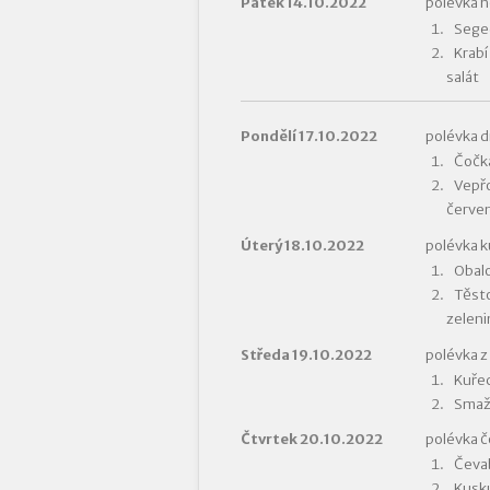
Pátek 14.10.2022
polévka 
Seged
Krabí
salát
Pondělí 17.10.2022
polévka d
Čočka
Vepřo
červen
Úterý 18.10.2022
polévka k
Obalo
Těsto
zeleni
Středa 19.10.2022
polévka z 
Kuřec
Smaž
Čtvrtek 20.10.2022
polévka 
Čevab
Kusku