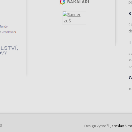
p
K
čt
d
T
s
Z
í
Design vytvořil
Jaroslav Šim