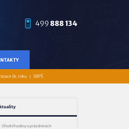
499
888 134
ONTAKTY
izace šk. roku
SRPŠ
ktuality
Úřední hodiny o prázdninách