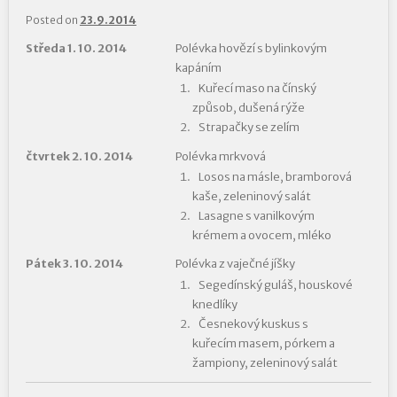
Posted on
23.9.2014
Středa 1. 10. 2014
Polévka hovězí s bylinkovým
kapáním
Kuřecí maso na čínský
způsob, dušená rýže
Strapačky se zelím
čtvrtek 2. 10. 2014
Polévka mrkvová
Losos na másle, bramborová
kaše, zeleninový salát
Lasagne s vanilkovým
krémem a ovocem, mléko
Pátek 3. 10. 2014
Polévka z vaječné jíšky
Segedínský guláš, houskové
knedlíky
Česnekový kuskus s
kuřecím masem, pórkem a
žampiony, zeleninový salát