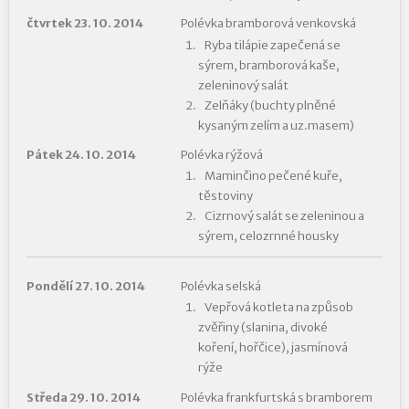
čtvrtek 23. 10. 2014
Polévka bramborová venkovská
Ryba tilápie zapečená se
sýrem, bramborová kaše,
zeleninový salát
Zelňáky (buchty plněné
kysaným zelím a uz.masem)
Pátek 24. 10. 2014
Polévka rýžová
Maminčino pečené kuře,
těstoviny
Cizrnový salát se zeleninou a
sýrem, celozrnné housky
Pondělí 27. 10. 2014
Polévka selská
Vepřová kotleta na způsob
zvěřiny (slanina, divoké
koření, hořčice), jasmínová
rýže
Středa 29. 10. 2014
Polévka frankfurtská s bramborem