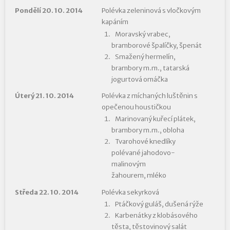
Pondělí 20. 10. 2014
Polévka zeleninová s vločkovým
kapáním
Moravský vrabec,
bramborové špalíčky, špenát
Smažený hermelín,
brambory m.m., tatarská
jogurtová omáčka
Úterý 21. 10. 2014
Polévka z míchaných luštěnin s
opečenou houstičkou
Marinovaný kuřecí plátek,
brambory m.m., obloha
Tvarohové knedlíky
polévané jahodovo-
malinovým
žahourem, mléko
Středa 22. 10. 2014
Polévka sekyrková
Ptáčkový guláš, dušená rýže
Karbenátky z klobásového
těsta, těstovinový salát