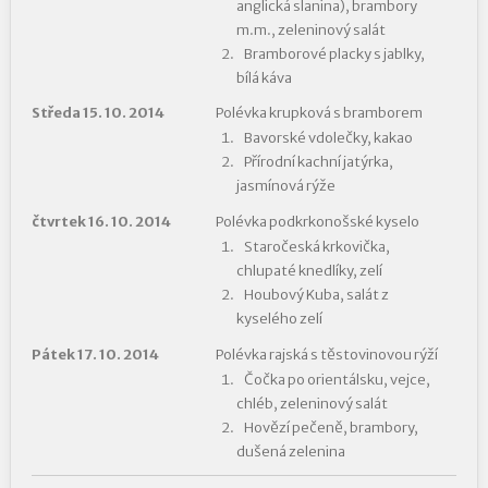
anglická slanina), brambory
m.m., zeleninový salát
Bramborové placky s jablky,
bílá káva
Středa 15. 10. 2014
Polévka krupková s bramborem
Bavorské vdolečky, kakao
Přírodní kachní jatýrka,
jasmínová rýže
čtvrtek 16. 10. 2014
Polévka podkrkonošské kyselo
Staročeská krkovička,
chlupaté knedlíky, zelí
Houbový Kuba, salát z
kyselého zelí
Pátek 17. 10. 2014
Polévka rajská s těstovinovou rýží
Čočka po orientálsku, vejce,
chléb, zeleninový salát
Hovězí pečeně, brambory,
dušená zelenina