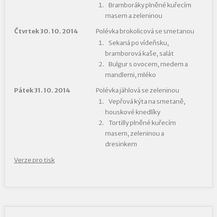
Bramboráky plněné kuřecím
masem a zeleninou
Čtvrtek 30. 10. 2014
Polévka brokolicová se smetanou
Sekaná po vídeňsku,
bramborová kaše, salát
Bulgur s ovocem, medem a
mandlemi, mléko
Pátek 31. 10. 2014
Polévka jáhlová se zeleninou
Vepřová kýta na smetaně,
houskové knedlíky
Tortilly plněné kuřecím
masem, zeleninou a
dresinkem
Verze pro tisk