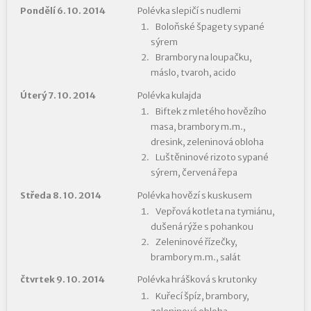
Pondělí 6. 10. 2014
Polévka slepičí s nudlemi
Boloňské špagety sypané
sýrem
Brambory na loupačku,
máslo, tvaroh, acido
Úterý 7. 10. 2014
Polévka kulajda
Biftek z mletého hovězího
masa, brambory m.m.,
dresink, zeleninová obloha
Luštěninové rizoto sypané
sýrem, červená řepa
Středa 8. 10. 2014
Polévka hovězí s kuskusem
Vepřová kotleta na tymiánu,
dušená rýže s pohankou
Zeleninové řízečky,
brambory m.m., salát
čtvrtek 9. 10. 2014
Polévka hrášková s krutonky
Kuřecí špíz, brambory,