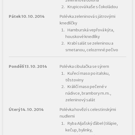
zeleninová obloha
Krupicová kaše s čokoládou
Pátek 10. 10. 2014
Polévka zeleninová s játrovými
knedlíčky
Hamburská vepřová kýta,
houskové knedlíky
Krabí salát se zeleninou a
smetanou, celozrnné pečivo
Pondělí 13. 10. 2014
Polévka cibulačka se sýrem
Kuřecí maso po italsku,
těstoviny
Králičí maso pečené v
nádivce, brambory m.m.,
zeleninový salát
Úterý 14. 10. 2014
Polévka hovězí s celestinskými
nudlemi
Ryba Aljašský ďábel (tilápie,
kečup, bylinky,