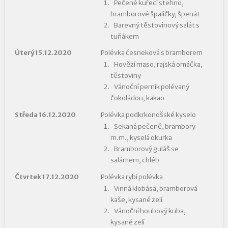
Pečené kuřecí stehno,
bramborové špalíčky, špenát
Barevný těstovinový salát s
tuňákem
Úterý 15.12.2020
Polévka česneková s bramborem
Hovězí maso, rajská omáčka,
těstoviny
Vánoční perník polévaný
čokoládou, kakao
Středa 16.12.2020
Polévka podkrkonošské kyselo
Sekaná pečeně, brambory
m.m., kyselá okurka
Bramborový guláš se
salámem, chléb
Čtvrtek 17.12.2020
Polévka rybí polévka
Vinná klobása, bramborová
kaše, kysané zelí
Vánoční houbový kuba,
kysané zelí