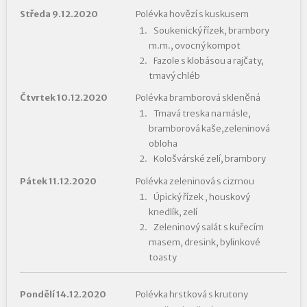
Středa 9.12.2020
Polévka hovězí s kuskusem
Soukenický řízek, brambory
m.m., ovocný kompot
Fazole s klobásou a rajčaty,
tmavý chléb
Čtvrtek 10.12.2020
Polévka bramborová skleněná
Tmavá treska na másle,
bramborová kaše,zeleninová
obloha
Kološvárské zelí, brambory
Pátek 11.12.2020
Polévka zeleninová s cizrnou
Úpický řízek , houskový
knedlík, zelí
Zeleninový salát s kuřecím
masem, dresink, bylinkové
toasty
Pondělí 14.12.2020
Polévka hrstková s krutony