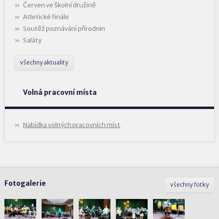
Červen ve školní družině
Atletické finále
Soutěž poznávání přírodnin
Saláty
všechny aktuality
Volná pracovní místa
Nabídka volných pracovních míst
Fotogalerie
všechny fotky