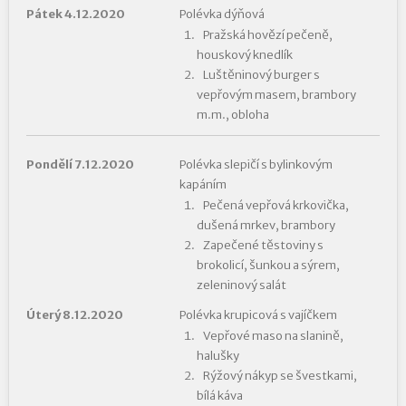
Pátek 4.12.2020
Polévka dýňová
Pražská hovězí pečeně,
houskový knedlík
Luštěninový burger s
vepřovým masem, brambory
m.m., obloha
Pondělí 7.12.2020
Polévka slepičí s bylinkovým
kapáním
Pečená vepřová krkovička,
dušená mrkev, brambory
Zapečené těstoviny s
brokolicí, šunkou a sýrem,
zeleninový salát
Úterý 8.12.2020
Polévka krupicová s vajíčkem
Vepřové maso na slanině,
halušky
Rýžový nákyp se švestkami,
bílá káva