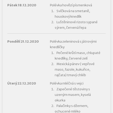
Pátek 18.12.2020
Polévka hovězí písmenková
Svíčková na smetaně,
houskový knedlík
Luštěninové rizoto sypané
sýrem, červená řepa
Pondělí 21.12.2020
Polévka zeleninová s játrovými
knedlíčky
Pečené krůtí maso, chlupaté
knedlíky, červené zelí
Mexická pánev ( vepřové
maso, fazole, kukuřice,
rajčata) tmavý chléb
Úterý 22.12.2020
Polévka mléčná s vejci
Zapečené těstoviny s
uzeným masem, kyselá
okurka
Palačinky s džemem,
ochucené mléko