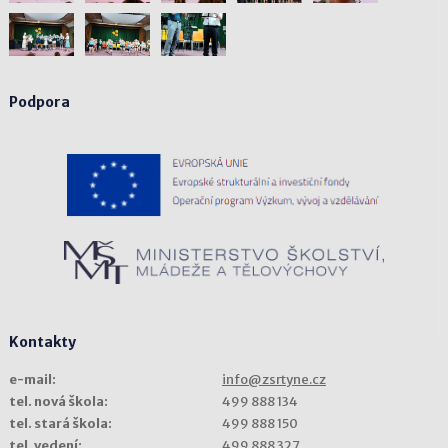
Podpora
Kontakty
e-mail:
info@zsrtyne.cz
tel. nová škola:
499 888 134
tel. stará škola:
499 888 150
tel. vedení:
499 888 327