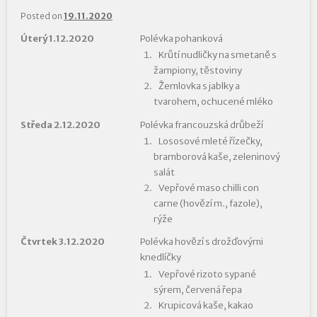
Posted on
19.11.2020
Úterý 1.12.2020
Polévka pohanková
Krůtí nudličky na smetaně s
žampiony, těstoviny
Žemlovka s jablky a
tvarohem, ochucené mléko
Středa 2.12.2020
Polévka francouzská drůbeží
Lososové mleté řízečky,
bramborová kaše, zeleninový
salát
Vepřové maso chilli con
carne (hovězí m., fazole),
rýže
Čtvrtek 3.12.2020
Polévka hovězí s drožďovými
knedlíčky
Vepřové rizoto sypané
sýrem, červená řepa
Krupicová kaše, kakao