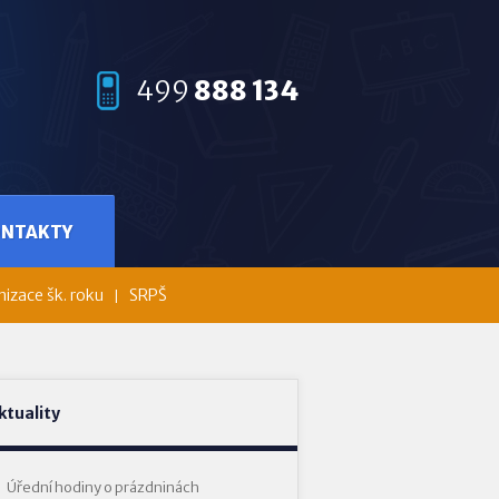
499
888 134
ONTAKTY
izace šk. roku
SRPŠ
ktuality
Úřední hodiny o prázdninách