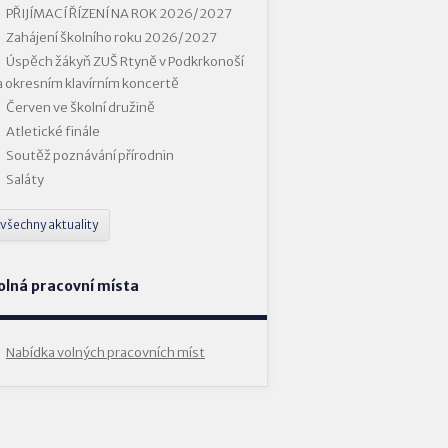
PŘIJÍMACÍ ŘÍZENÍ NA ROK 2026/2027
Zahájení školního roku 2026/2027
Úspěch žákyň ZUŠ Rtyně v Podkrkonoší
a okresním klavírním koncertě
Červen ve školní družině
Atletické finále
Soutěž poznávání přírodnin
Saláty
všechny aktuality
olná pracovní místa
Nabídka volných pracovních míst