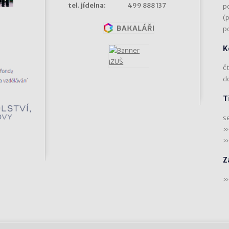
tel. jídelna:
499 888 137
p
(
p
K
čt
d
T
s
Z