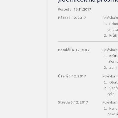
Posted on
15.11.2017
Pátek 1. 12. 2017
Polévka k
Bakoň
smetan
Krůtí
Pondělí 4. 12. 2017
Polévka 
Krůtí
těstov
Žemlo
Úterý 5. 12. 2017
Polévka f
Obalo
Vepřo
rýže
Středa 6. 12. 2017
Polévka h
Kynut
čokolá