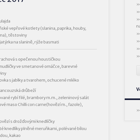
ulajda
n
ské vepřové kotlety (slanina, paprika, houby,
a), těstoviny
 jatýrka na slanině, rýže basmati
hrachová s opečenou houstičkou
 nudličky ve smetanové omáčce, barevné
iny
vka s jablky a tvarohem, ochucené mléko
V
rancouzská drůbeží
vané rybí filé, brambory m.m., zeleninový salát
vé maso Chilli con carne(hovězí m., fazole),
ovězí s drožďovými knedlíčky
é knedlíky plněné meruňkami, polévané bílou
dou, kakao