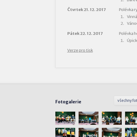
Čtvrtek 21. 12. 2017
Polévka r
Vinná
Vánoč
Pátek 22. 12. 2017
Polévka 
Úpick
Verze pro tisk
všechny fo
Fotogalerie