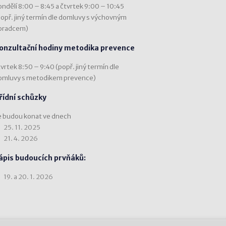
ondělí 8:00 – 8:45 a čtvrtek 9:00 – 10:45
popř. jiný termín dle domluvy s výchovným
oradcem)
onzultační hodiny metodika prevence
vrtek 8:50 – 9:40 (popř. jiný termín dle
omluvy s metodikem prevence)
řídní schůzky
e budou konat ve dnech
25. 11. 2025
21. 4. 2026
ápis budoucích prvňáků:
19. a 20. 1. 2026