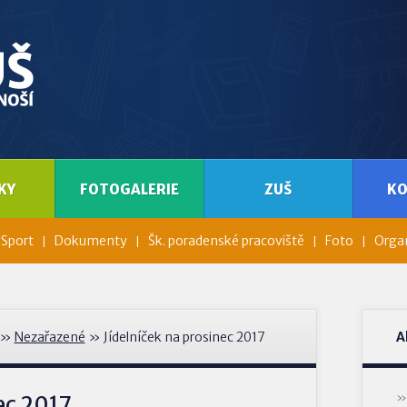
KY
FOTOGALERIE
ZUŠ
K
Sport
Dokumenty
Šk. poradenské pracoviště
Foto
Organ
»
Nezařazené
» Jídelníček na prosinec 2017
A
ec 2017