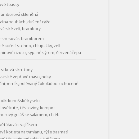
ové toasty
bramborová skleněná
í na houbách, dušená rýže
várské zelí, brambory
česneková s bramborem
é kuřecí stehno, chlupačky, zelí
ninové rizoto, sypané sýrem, červená řepa
rstková s krutony
varské vepřové maso, noky
ní perník, polévaný čokoládou, ochucené
podkrkonošské kyselo
ové kuře, těstoviny, kompot
orový guláš se salámem, chléb
větáková s vajíčkem
vá kotleta na tymiánu, rýže basmati
ný těstovinový salát s tuňákem