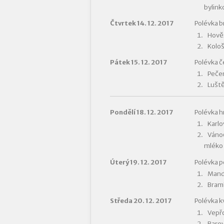
bylink
Čtvrtek 14. 12. 2017
Polévka 
Hověz
Kološ
Pátek 15. 12. 2017
Polévka 
Pečen
Luště
Pondělí 18. 12. 2017
Polévka h
Karlo
Vánoč
mléko
Úterý 19. 12. 2017
Polévka 
Mandl
Bramb
Středa 20. 12. 2017
Polévka k
Vepřo
Barev