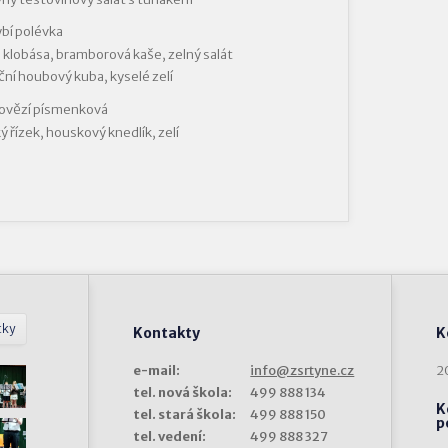
ybí polévka
 klobása, bramborová kaše, zelný salát
ní houbový kuba, kyselé zelí
hovězí písmenková
ý řízek, houskový knedlík, zelí
tky
Kontakty
K
e-mail:
info@zsrtyne.cz
2
tel. nová škola:
499 888 134
K
tel. stará škola:
499 888 150
p
tel. vedení:
499 888 327