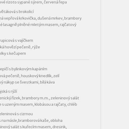
vé rizoto sypané sýrem, červená řepa
větáková s brokolicí
á vepřová krkovička, dušená mrkev, brambory
ké lasagně plněné mletým masem, rajčatový
rupicová s vajíčkem
ká hovězí pečeně, rýže
olky s kečupem
lepičí s bylinkovým kapáním
vá pečeně, houskový knedlík, zelí
ý nákyp se švestkami, bílá káva
jská s rýží
nický řízek, brambory m.m., zeleninový salát
e s uzeným masem, klobásou a rajčaty, chléb
eleninová s cizrnou
 na másle,bramborová kaše, obloha
inový salát s kuřecím masem, dresink,