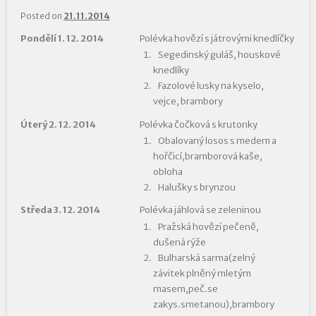
Posted on
21.11.2014
Pondělí 1. 12. 2014
Polévka hovězí s játrovými knedlíčky
Segedinský guláš, houskové
knedlíky
Fazolové lusky na kyselo,
vejce, brambory
Úterý 2. 12. 2014
Polévka čočková s krutonky
Obalovaný losos s medem a
hořčicí,bramborová kaše,
obloha
Halušky s brynzou
Středa 3. 12. 2014
Polévka jáhlová se zeleninou
Pražská hovězí pečeně,
dušená rýže
Bulharská sarma(zelný
závitek plněný mletým
masem,peč.se
zakys.smetanou),brambory