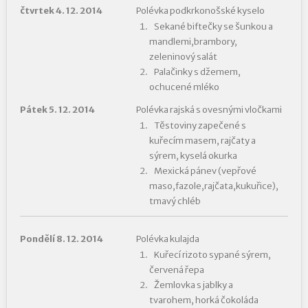
čtvrtek 4. 12. 2014
Polévka podkrkonošské kyselo
Sekané biftečky se šunkou a
mandlemi,brambory,
zeleninový salát
Palačinky s džemem,
ochucené mléko
Pátek 5. 12. 2014
Polévka rajská s ovesnými vločkami
Těstoviny zapečené s
kuřecím masem, rajčaty a
sýrem, kyselá okurka
Mexická pánev (vepřové
maso,fazole,rajčata,kukuřice),
tmavý chléb
Pondělí 8. 12. 2014
Polévka kulajda
Kuřecí rizoto sypané sýrem,
červená řepa
Žemlovka s jablky a
tvarohem, horká čokoláda