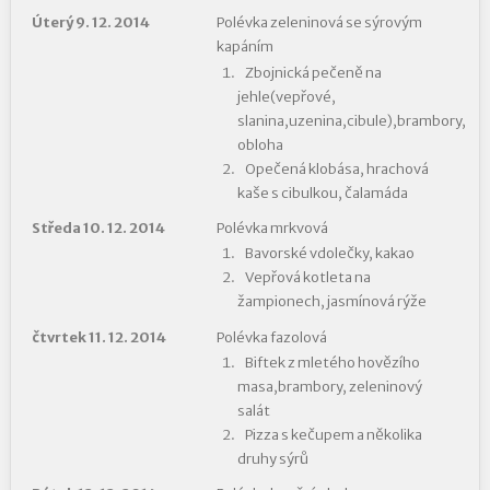
Úterý 9. 12. 2014
Polévka zeleninová se sýrovým
kapáním
Zbojnická pečeně na
jehle(vepřové,
slanina,uzenina,cibule),brambory,
obloha
Opečená klobása, hrachová
kaše s cibulkou, čalamáda
Středa 10. 12. 2014
Polévka mrkvová
Bavorské vdolečky, kakao
Vepřová kotleta na
žampionech, jasmínová rýže
čtvrtek 11. 12. 2014
Polévka fazolová
Biftek z mletého hovězího
masa,brambory, zeleninový
salát
Pizza s kečupem a několika
druhy sýrů