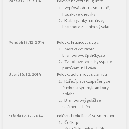
Pátek 12. 12. 2014
Polévka hovězí s bulgurem
Vepřová kýta na smetaně,
houskové knedlíky
Krabí tyčinky na másle,
brambory, zeleninový salát
Pondělí 15. 12. 2014
Polévka krupicová s vejci
Moravský vrabec,
bramborové špalíčky, zelí
Tvarohové knedlíky sypané
perníkem, bílá káva
Úterý 16. 12. 2014
Polévka zeleninová s cizrnou
Kuřecí plátek zapečený se
šunkou a sýrem,brambory,
obloha
Bramborový guláš se
salámem, chléb
Středa 17. 12. 2014
Polévka brokolicová se smetanou
Čočka po
orientálsku,vejce,chléb,