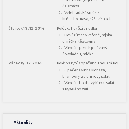
čalamáda
Velehradská směs z
kuřecího masa, rýžové nudle
čtvrtek 18. 12. 2014
Polévka hovězí s nudlemi
Hovězí maso vařené, rajská
omáčka, těstoviny
Vánoční perník polévaný
čokoládou, mléko
Pátek 19. 12. 2014
Polévka rybí s opečenou houstičkou
Opečená vinná klobása,
brambory, zeleninový salát
Vánoční houbový Kuba, salát
z kyselého zelí
Aktuality