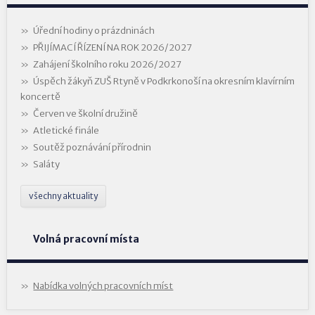
Úřední hodiny o prázdninách
PŘIJÍMACÍ ŘÍZENÍ NA ROK 2026/2027
Zahájení školního roku 2026/2027
Úspěch žákyň ZUŠ Rtyně v Podkrkonoší na okresním klavírním
koncertě
Červen ve školní družině
Atletické finále
Soutěž poznávání přírodnin
Saláty
všechny aktuality
Volná pracovní místa
Nabídka volných pracovních míst