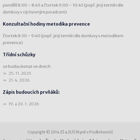
pondělí 8:00 – 8:45 a čtvrtek 9:00 – 10:45 (popř. jiný termín dle
domluvy s výchovným poradcem)
Konzultační hodiny metodika prevence
čtvrtek 8:50 – 9:40 (popř. jiný termín dle domluvy s metodikem
prevence)
Třídní schůzky
se budou konat ve dnech
25. 11. 2025
21. 4. 2026
Zápis budoucích prvňáků:
19. a 20. 1. 2026
Copyright © 2014 ZŠ a ZUŠ Rtyně v Podkrkonoší