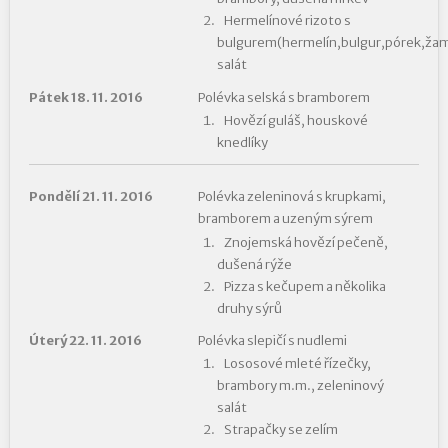
Hermelínové rizoto s
bulgurem(hermelín,bulgur,pórek,ža
salát
Pátek 18. 11. 2016
Polévka selská s bramborem
Hovězí guláš, houskové
knedlíky
Pondělí 21. 11. 2016
Polévka zeleninová s krupkami,
bramborem a uzeným sýrem
Znojemská hovězí pečeně,
dušená rýže
Pizza s kečupem a několika
druhy sýrů
Úterý 22. 11. 2016
Polévka slepičí s nudlemi
Lososové mleté řízečky,
brambory m.m., zeleninový
salát
Strapačky se zelím