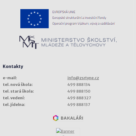
Kontakty
e-mail:
info@zsrtyne.cz
tel. nová škola:
499 888 134
tel. stará škola:
499 888 150
tel. vedení:
499 888 327
tel. jídelna:
499 888 137