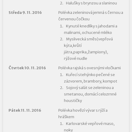
Halušky s brynzou a slaninou
Středa 9. 11. 2016
Polévka zeleninová jemná s černou a
červenou čočkou
Kynuté knedlíky s jahodami a
malinami, ochucené mléko
Myslivecká směs(vepřová
kýta,krůtí
játra,paprika,žampiony),
rýžové nudle
Čtvrtek 10. 11. 2016
Polévka rajská s ovesnými vločkami
Kuřecí stehýnko pečené se
zázvorem, brambory, kompot
Sojový salát se zeleninou a
smetanou, domácí celozrnné
houstičky
Pátek 11. 11. 2016
Polévka hovězí vývar s rýží a
hráškem
Karlovarské vepřové maso,
noky