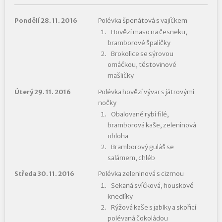
Pondělí 28. 11. 2016
Polévka špenátová s vajíčkem
Hovězí maso na česneku,
bramborové špalíčky
Brokolice se sýrovou
omáčkou, těstovinové
mašličky
Úterý 29. 11. 2016
Polévka hovězí vývar s játrovými
nočky
Obalované rybí filé,
bramborová kaše, zeleninová
obloha
Bramborový guláš se
salámem, chléb
Středa 30. 11. 2016
Polévka zeleninová s cizrnou
Sekaná svíčková, houskové
knedlíky
Rýžová kaše s jablky a skořicí
polévaná čokoládou