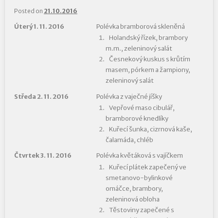
Posted on
21.10.2016
Úterý 1. 11. 2016
Polévka bramborová skleněná
Holandský řízek, brambory
m.m., zeleninový salát
Česnekový kuskus s krůtím
masem, pórkem a žampiony,
zeleninový salát
Středa 2. 11. 2016
Polévka z vaječné jíšky
Vepřové maso cibulář,
bramborové knedlíky
Kuřecí šunka, cizrnová kaše,
čalamáda, chléb
Čtvrtek 3. 11. 2016
Polévka květáková s vajíčkem
Kuřecí plátek zapečený ve
smetanovo-bylinkové
omáčce, brambory,
zeleninová obloha
Těstoviny zapečené s