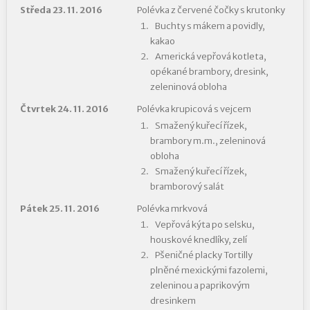
Středa 23. 11. 2016
Polévka z červené čočky s krutonky
Buchty s mákem a povidly,
kakao
Americká vepřová kotleta,
opékané brambory, dresink,
zeleninová obloha
Čtvrtek 24. 11. 2016
Polévka krupicová s vejcem
Smažený kuřecí řízek,
brambory m.m., zeleninová
obloha
Smažený kuřecí řízek,
bramborový salát
Pátek 25. 11. 2016
Polévka mrkvová
Vepřová kýta po selsku,
houskové knedlíky, zelí
Pšeničné placky Tortilly
plněné mexickými fazolemi,
zeleninou a paprikovým
dresinkem