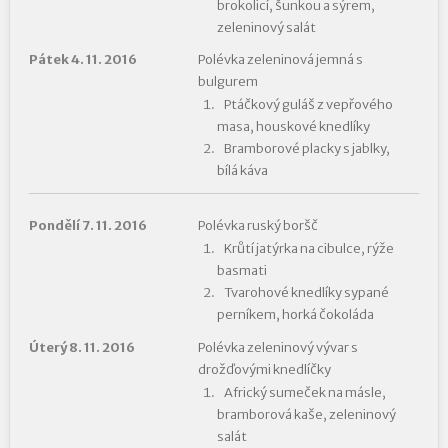
brokolicí, šunkou a sýrem,
zeleninový salát
Pátek 4. 11. 2016
Polévka zeleninová jemná s
bulgurem
Ptáčkový guláš z vepřového
masa, houskové knedlíky
Bramborové placky s jablky,
bílá káva
Pondělí 7. 11. 2016
Polévka ruský boršč
Krůtí jatýrka na cibulce, rýže
basmati
Tvarohové knedlíky sypané
perníkem, horká čokoláda
Úterý 8. 11. 2016
Polévka zeleninový vývar s
drožďovými knedlíčky
Africký sumeček na másle,
bramborová kaše, zeleninový
salát