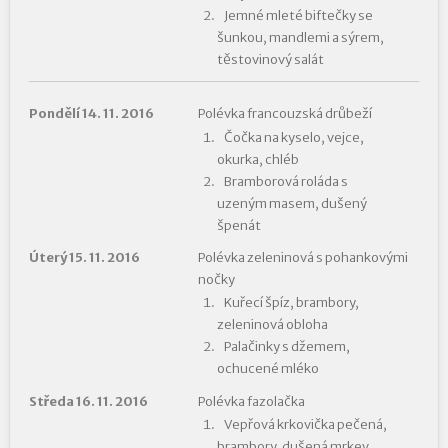
Jemné mleté biftečky se
šunkou, mandlemi a sýrem,
těstovinový salát
Pondělí 14. 11. 2016
Polévka francouzská drůbeží
Čočka na kyselo, vejce,
okurka, chléb
Bramborová roláda s
uzeným masem, dušený
špenát
Úterý 15. 11. 2016
Polévka zeleninová s pohankovými
nočky
Kuřecí špíz, brambory,
zeleninová obloha
Palačinky s džemem,
ochucené mléko
Středa 16. 11. 2016
Polévka fazolačka
Vepřová krkovička pečená,
brambory, dušená mrkev