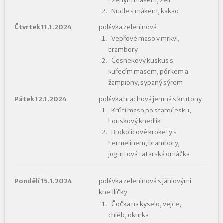
uzeným masem, zelí
Nudle s mákem, kakao
Čtvrtek 11.1.2024
polévka zeleninová
Vepřové maso v mrkvi,
brambory
Česnekový kuskus s
kuřecím masem, pórkem a
žampiony, sypaný sýrem
Pátek 12.1.2024
polévka hrachová jemná s krutony
Krůtí maso po staročesku,
houskový knedlík
Brokolicové krokety s
hermelínem, brambory,
jogurtová tatarská omáčka
Pondělí 15.1.2024
polévka zeleninová s jáhlovými
knedlíčky
Čočka na kyselo, vejce,
chléb, okurka