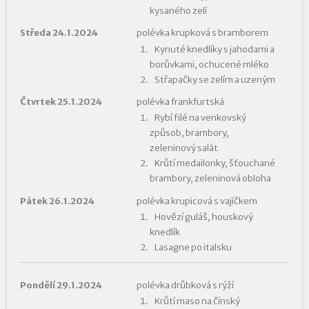
kysaného zelí
Středa 24.1.2024
polévka krupková s bramborem
Kynuté knedlíky s jahodami a
borůvkami, ochucené mléko
Střapačky se zelím a uzeným
Čtvrtek 25.1.2024
polévka frankfurtská
Rybí filé na venkovský
způsob, brambory,
zeleninový salát
Krůtí medailonky, šťouchané
brambory, zeleninová obloha
Pátek 26.1.2024
polévka krupicová s vajíčkem
Hovězí guláš, houskový
knedlík
Lasagne po italsku
Pondělí 29.1.2024
polévka drůbková s rýží
Krůtí maso na čínský