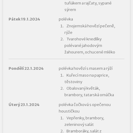
tuňákem a rajčaty, sypané
sýrem
Pátek 19.1.2024
polévka
Znojemská hovězí pečeně,
rýže
Tvarohové knedlíky
polévané jahodovým
žahourem, ochucené mléko
Pondělí 22.1.2024
polévka hovězí s masem a rýží
Kuřecí maso na paprice,
těstoviny
Obalovaný květák,
brambory, tatarská omáčka
Úterý 23.1.2024
polévka čočková s opečenou
houstičkou
Vepřenky, brambory,
zeleninový salát
Bramboráky, salát z