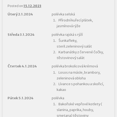
Posted on
15.12.2023
Úterý 2.1.2024
polévka selská
Přírodní kuřecí plátek,
jasmínová rýže
Středa 3.1.2024
polévka rajská s rýží
Šunkafleky,
steril.zeleninový salát
Karbanátky z červené čočky,
těstovinový salát
Čtvrtek 4.1.2024
polévka brokolicová krémová
Losos na másle, brambory,
zeleninová obloha
Lívance s pohankou a skořicí,
kakao
Pátek 5.1.2024
polévka
Bakoňské vepřové kotlety (
slanina, paprika, houby,
smetana) těstoviny