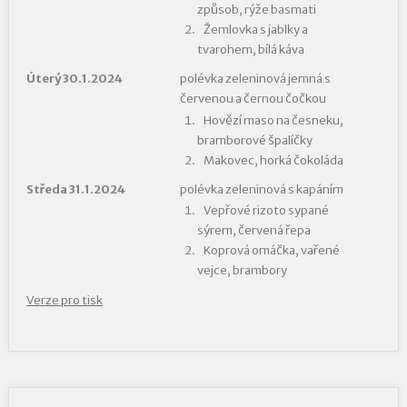
způsob, rýže basmati
Žemlovka s jablky a
tvarohem, bílá káva
Úterý 30.1.2024
polévka zeleninová jemná s
červenou a černou čočkou
Hovězí maso na česneku,
bramborové špalíčky
Makovec, horká čokoláda
Středa 31.1.2024
polévka zeleninová s kapáním
Vepřové rizoto sypané
sýrem, červená řepa
Koprová omáčka, vařené
vejce, brambory
Verze pro tisk