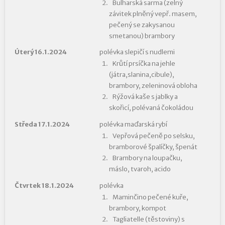
Bulharská sarma (zelný
závitek plněný vepř. masem,
pečený se zakysanou
smetanou) brambory
Úterý 16.1.2024
polévka slepičí s nudlemi
Krůtí prsíčka na jehle
(játra,slanina,cibule),
brambory, zeleninová obloha
Rýžová kaše s jablky a
skořicí, polévaná čokoládou
Středa 17.1.2024
polévka maďarská rybí
Vepřová pečeně po selsku,
bramborové špalíčky, špenát
Brambory na loupačku,
máslo, tvaroh, acido
Čtvrtek 18.1.2024
polévka
Maminčino pečené kuře,
brambory, kompot
Tagliatelle (těstoviny) s